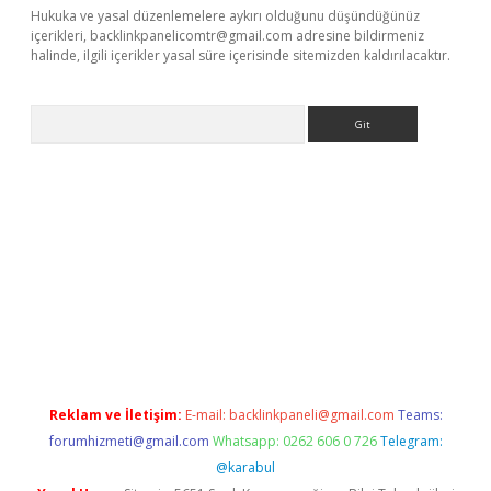
Hukuka ve yasal düzenlemelere aykırı olduğunu düşündüğünüz
içerikleri,
backlinkpanelicomtr@gmail.com
adresine bildirmeniz
halinde, ilgili içerikler yasal süre içerisinde sitemizden kaldırılacaktır.
Arama
o.online
Reklam ve İletişim:
E-mail:
backlinkpaneli@gmail.com
Teams:
forumhizmeti@gmail.com
Whatsapp: 0262 606 0 726
Telegram:
@karabul