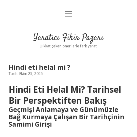
menüyü
Anasayfa
aç
Gizlilik Politikası
Yaratıcı Fikir Pazarı
Yasal Uyarı
Dikkat çeken önerilerle fark yarat!
Hakkımızda
Hindi eti helal mi ?
Tarih: Ekim 25, 2025
Hindi Eti Helal Mi? Tarihsel
Bir Perspektiften Bakış
Geçmişi Anlamaya ve Günümüzle
Bağ Kurmaya Çalışan Bir Tarihçinin
Samimi Girişi