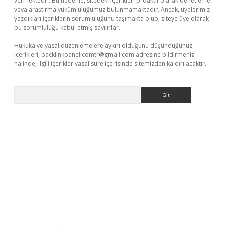
vermektedir. Bu nedenle, sitedeki içerikleri proaktif olarak denetleme
veya araştırma yükümlülüğümüz bulunmamaktadır. Ancak, üyelerimiz
yazdıkları içeriklerin sorumluluğunu taşımakta olup, siteye üye olarak
bu sorumluluğu kabul etmiş sayılırlar.
Hukuka ve yasal düzenlemelere aykırı olduğunu düşündüğünüz
içerikleri,
backlinkpanelicomtr@gmail.com
adresine bildirmeniz
halinde, ilgili içerikler yasal süre içerisinde sitemizden kaldırılacaktır.
Arama
ine