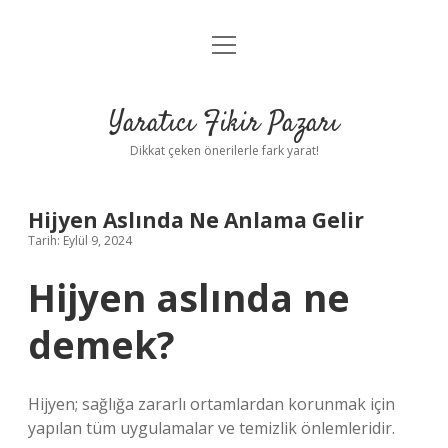
menüyü
Anasayfa
aç
Gizlilik Politikası
Yaratıcı Fikir Pazarı
Yasal Uyarı
Dikkat çeken önerilerle fark yarat!
Hakkımızda
Hijyen Aslında Ne Anlama Gelir
Tarih: Eylül 9, 2024
Hijyen aslında ne
demek?
Hijyen; sağlığa zararlı ortamlardan korunmak için
yapılan tüm uygulamalar ve temizlik önlemleridir.