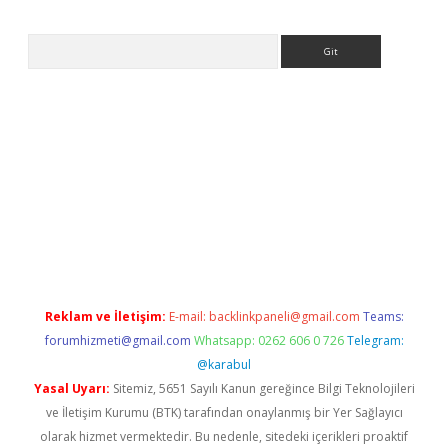
Arama
online
Reklam ve İletişim:
E-mail:
backlinkpaneli@gmail.com
Teams:
forumhizmeti@gmail.com
Whatsapp: 0262 606 0 726
Telegram:
@karabul
Yasal Uyarı:
Sitemiz, 5651 Sayılı Kanun gereğince Bilgi Teknolojileri
ve İletişim Kurumu (BTK) tarafından onaylanmış bir Yer Sağlayıcı
olarak hizmet vermektedir. Bu nedenle, sitedeki içerikleri proaktif