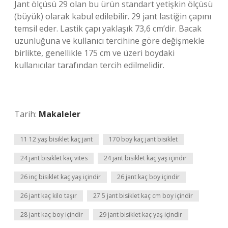
Jant ölçüsü 29 olan bu ürün standart yetişkin ölçüsü
(büyük) olarak kabul edilebilir. 29 jant lastiğin çapını
temsil eder. Lastik çapı yaklaşık 73,6 cm’dir. Bacak
uzunluğuna ve kullanıcı tercihine göre değişmekle
birlikte, genellikle 175 cm ve üzeri boydaki
kullanıcılar tarafından tercih edilmelidir.
Tarih:
Makaleler
11 12 yaş bisiklet kaç jant
170 boy kaç jant bisiklet
24 jant bisiklet kaç vites
24 jant bisiklet kaç yaş içindir
26 inç bisiklet kaç yaş içindir
26 jant kaç boy içindir
26 jant kaç kilo taşır
27 5 jant bisiklet kaç cm boy içindir
28 jant kaç boy içindir
29 jant bisiklet kaç yaş içindir