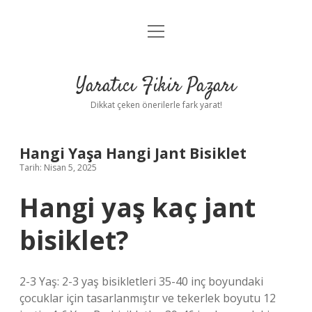
menüyü
Anasayfa
aç
Gizlilik Politikası
Yaratıcı Fikir Pazarı
Yasal Uyarı
Dikkat çeken önerilerle fark yarat!
Hakkımızda
Hangi Yaşa Hangi Jant Bisiklet
Tarih: Nisan 5, 2025
Hangi yaş kaç jant
bisiklet?
2-3 Yaş: 2-3 yaş bisikletleri 35-40 inç boyundaki
çocuklar için tasarlanmıştır ve tekerlek boyutu 12