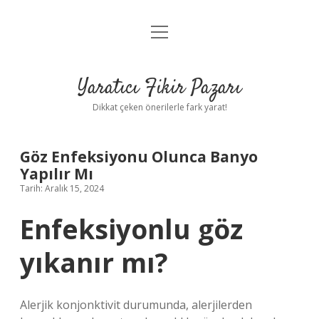
menüyü
Anasayfa
aç
Gizlilik Politikası
Yaratıcı Fikir Pazarı
Yasal Uyarı
Dikkat çeken önerilerle fark yarat!
Hakkımızda
Göz Enfeksiyonu Olunca Banyo
Yapılır Mı
Tarih: Aralık 15, 2024
Enfeksiyonlu göz
yıkanır mı?
Alerjik konjonktivit durumunda, alerjilerden