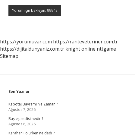
https://yorumuvar.com
https://ranteveteriner.com.tr
https://dijitaldunyaniz.com.tr
knight online
nttgame
Sitemap
Sidebar
Son Yazılar
Kabotaj Bayramı Ne Zaman ?
Ağustos 7, 2026
Baş eş seslisi nedir ?
Ağustos 6, 2026
Karahanlı ölürken ne dedi ?