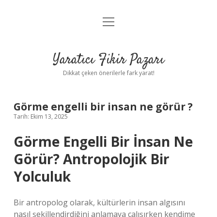
menüyü
Anasayfa
aç
Gizlilik Politikası
Yaratıcı Fikir Pazarı
Yasal Uyarı
Dikkat çeken önerilerle fark yarat!
Hakkımızda
Görme engelli bir insan ne görür ?
Tarih: Ekim 13, 2025
Görme Engelli Bir İnsan Ne
Görür? Antropolojik Bir
Yolculuk
Bir antropolog olarak, kültürlerin insan algısını
nasıl şekillendirdiğini anlamaya çalışırken kendime