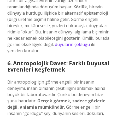
farklı bir algısal evrenin varlığı üzerinden
tanımlandığında dönüşüm başlar.
Körlük
, bireyin
dünyayla kurduğu ilişkide bir alternatif epistemoloji
(bilgi üretme biçimi) haline gelir. Görme engelli
bireyler, mekânı sesle, yüzleri dokunuşla, duyguları
ritimle “okur”. Bu, insanın dünyayı algılama biçiminin
ne kadar esnek olabileceğini gösterir. Kimlik, burada
görme eksikliğiyle değil,
duyuların çokluğu
ile
yeniden kurulur.
6. Antropolojik Davet: Farklı Duyusal
Evrenleri Keşfetmek
Bir antropolog için görme engelli bir insanın
deneyimi, insan olmanın çeşitliliğini anlamak adına
büyük bir laboratuvardır. Çünkü bu deneyim bize
şunu hatırlatır:
Gerçek görmek, sadece gözlerle
değil, anlamla mümkündür.
Görme engelli bir
insanın “gördüğü” şey, dünyanın sesleri, dokuları,