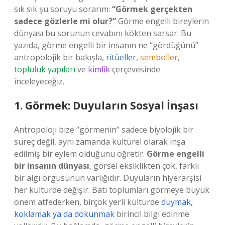
sık sık şu soruyu sorarım:
“Görmek gerçekten
sadece gözlerle mi olur?”
Görme engelli bireylerin
dünyası bu sorunun cevabını kökten sarsar. Bu
yazıda, görme engelli bir insanın ne “gördüğünü”
antropolojik bir bakışla,
ritüeller
,
semboller
,
topluluk yapıları
ve
kimlik
çerçevesinde
inceleyeceğiz.
1. Görmek: Duyuların Sosyal İnşası
Antropoloji bize “görmenin” sadece biyolojik bir
süreç değil, aynı zamanda kültürel olarak inşa
edilmiş bir eylem olduğunu öğretir.
Görme engelli
bir insanın dünyası
, görsel eksiklikten çok, farklı
bir algı örgüsünün varlığıdır. Duyuların hiyerarşisi
her kültürde değişir: Batı toplumları görmeye büyük
önem atfederken, birçok yerli kültürde
duymak,
koklamak ya da dokunmak
birincil bilgi edinme