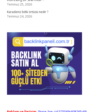
Temmuz 25, 2026
Karadeniz bitki örtüsü nedir ?
Temmuz 24, 2026
Reklam ve İletişim:
Skype: live:.cid.575569c608265c69