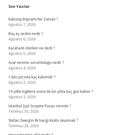
Sidebar
Son Yazılar
Kabotaj Bayramı Ne Zaman ?
Ağustos 7, 2026
Baş eş seslisi nedir ?
Ağustos 6, 2026
Karahanlı ölürken ne dedi ?
Ağustos 5, 2026
Aval verenin sorumluluğu nedir ?
Ağustos 4, 2026
1 kilo pirzola kaç kalemdir ?
Ağustos 3, 2026
10 yıllık İngiltere vizesi ile bir yılda kaç gün kalınır ?
Ağustos 3, 2026
İstanbul Şişli Sosyete Pazarı nerede ?
Temmuz 30, 2026
Stefan Zweig’in ilk hangi kitabı okunmalı ?
Temmuz 28, 2026
Interesting bir sıfat mıdır ?