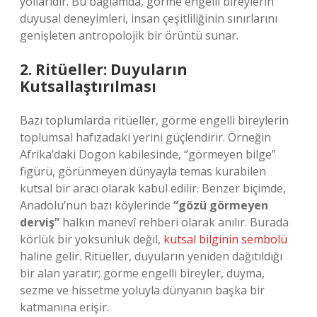
yollarıdır. Bu bağlamda, görme engelli bireylerin
duyusal deneyimleri, insan çeşitliliğinin sınırlarını
genişleten antropolojik bir örüntü sunar.
2. Ritüeller: Duyuların
Kutsallaştırılması
Bazı toplumlarda ritüeller, görme engelli bireylerin
toplumsal hafızadaki yerini güçlendirir. Örneğin
Afrika’daki Dogon kabilesinde, “görmeyen bilge”
figürü, görünmeyen dünyayla temas kurabilen
kutsal bir aracı olarak kabul edilir. Benzer biçimde,
Anadolu’nun bazı köylerinde
“gözü görmeyen
derviş”
halkın manevî rehberi olarak anılır. Burada
körlük bir yoksunluk değil,
kutsal bilginin sembolü
haline gelir. Ritüeller, duyuların yeniden dağıtıldığı
bir alan yaratır; görme engelli bireyler, duyma,
sezme ve hissetme yoluyla dünyanın başka bir
katmanına erişir.