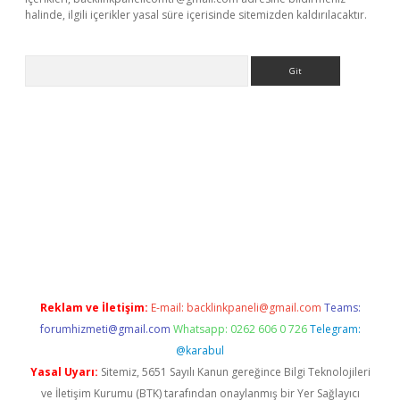
halinde, ilgili içerikler yasal süre içerisinde sitemizden kaldırılacaktır.
Arama
online
Reklam ve İletişim:
E-mail:
backlinkpaneli@gmail.com
Teams:
forumhizmeti@gmail.com
Whatsapp: 0262 606 0 726
Telegram:
@karabul
Yasal Uyarı:
Sitemiz, 5651 Sayılı Kanun gereğince Bilgi Teknolojileri
ve İletişim Kurumu (BTK) tarafından onaylanmış bir Yer Sağlayıcı