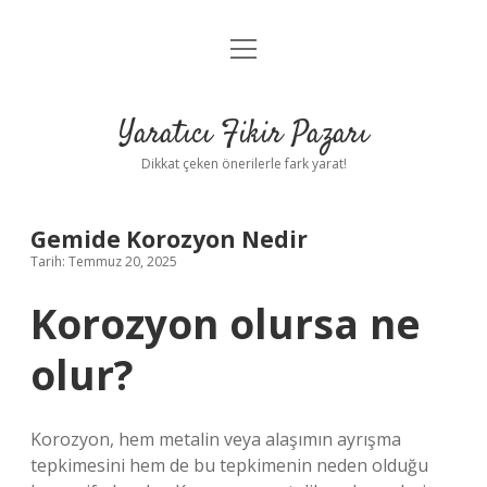
menüyü
Anasayfa
aç
Gizlilik Politikası
Yaratıcı Fikir Pazarı
Yasal Uyarı
Dikkat çeken önerilerle fark yarat!
Hakkımızda
Gemide Korozyon Nedir
Tarih: Temmuz 20, 2025
Korozyon olursa ne
olur?
Korozyon, hem metalin veya alaşımın ayrışma
tepkimesini hem de bu tepkimenin neden olduğu