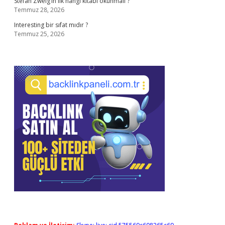
Stefan Zweig’in ilk hangi kitabı okunmalı ?
Temmuz 28, 2026
Interesting bir sıfat mıdır ?
Temmuz 25, 2026