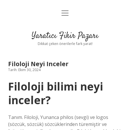
menüyü
Anasayfa
aç
Gizlilik Politikası
Yaratıcı Fikir Pazarı
Yasal Uyarı
Dikkat çeken önerilerle fark yarat!
Hakkımızda
Filoloji Neyi Inceler
Tarih: Ekim 30, 2024
Filoloji bilimi neyi
inceler?
Tanım. Filoloji, Yunanca philos (sevgi) ve logos
(sözcük, sözcük) sözcüklerinden türemiştir ve