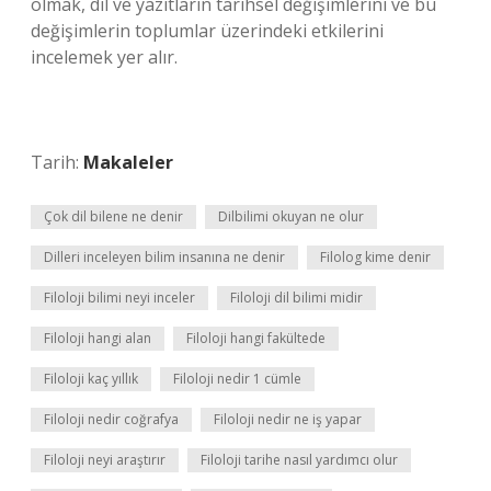
olmak, dil ve yazıtların tarihsel değişimlerini ve bu
değişimlerin toplumlar üzerindeki etkilerini
incelemek yer alır.
Tarih:
Makaleler
Çok dil bilene ne denir
Dilbilimi okuyan ne olur
Dilleri inceleyen bilim insanına ne denir
Filolog kime denir
Filoloji bilimi neyi inceler
Filoloji dil bilimi midir
Filoloji hangi alan
Filoloji hangi fakültede
Filoloji kaç yıllık
Filoloji nedir 1 cümle
Filoloji nedir coğrafya
Filoloji nedir ne iş yapar
Filoloji neyi araştırır
Filoloji tarihe nasıl yardımcı olur