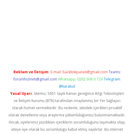
line
Reklam ve İletişim:
E-mail:
backlinkpaneli@gmail.com
Teams:
forumhizmeti@gmail.com
Whatsapp: 0262 606 0 726
Telegram:
@karabul
Yasal Uyarı:
Sitemiz, 5651 Sayılı Kanun gereğince Bilgi Teknolojileri
ve İletişim Kurumu (BTK) tarafından onaylanmış bir Yer Sağlayıcı
olarak hizmet vermektedir. Bu nedenle, sitedeki içerikleri proaktif
olarak denetleme veya araştırma yükümlülüğümüz bulunmamaktadır.
Ancak, üyelerimiz yazdıkları içeriklerin sorumluluğunu taşımakta olup,
siteye üye olarak bu sorumluluğu kabul etmiş sayılırlar. Bu internet