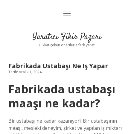
menüyü
Anasayfa
aç
Gizlilik Politikası
Yaratıcı Fikir Pazarı
Yasal Uyarı
Dikkat çeken önerilerle fark yarat!
Hakkımızda
Fabrikada Ustabaşı Ne Iş Yapar
Tarih: Aralık 1, 2024
Fabrikada ustabaşı
maaşı ne kadar?
Bir ustabaşı ne kadar kazanıyor? Bir ustabaşının
maaşı, mesleki deneyim, şirket ve yapılan iş miktarı