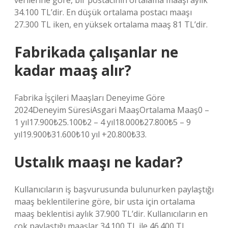
verilerine göre, bir postacının ortalama maaşı aylık
34.100 TL’dir. En düşük ortalama postacı maaşı
27.300 TL iken, en yüksek ortalama maaş 81 TL’dir.
Fabrikada çalışanlar ne
kadar maaş alır?
Fabrika İşçileri Maaşları Deneyime Göre
2024Deneyim SüresiAsgari MaaşOrtalama Maaş0 –
1 yıl17.900₺25.100₺2 – 4 yıl18.000₺27.800₺5 – 9
yıl19.900₺31.600₺10 yıl +20.800₺33.
Ustalık maaşı ne kadar?
Kullanıcıların iş başvurusunda bulunurken paylaştığı
maaş beklentilerine göre, bir usta için ortalama
maaş beklentisi aylık 37.900 TL’dir. Kullanıcıların en
çok paylaştığı maaşlar 34.100 TL ile 46.400 TL