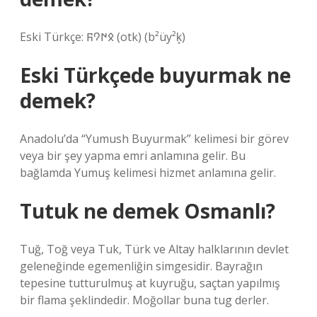
Eski Türkçe: 𐰋𐰇𐰘𐰜‎ (otk) (b²üy²k̥)
Eski Türkçede buyurmak ne
demek?
Anadolu’da “Yumush Buyurmak” kelimesi bir görev
veya bir şey yapma emri anlamına gelir. Bu
bağlamda Yumuş kelimesi hizmet anlamına gelir.
Tutuk ne demek Osmanlı?
Tuğ, Toğ veya Tuk, Türk ve Altay halklarının devlet
geleneğinde egemenliğin simgesidir. Bayrağın
tepesine tutturulmuş at kuyruğu, saçtan yapılmış
bir flama şeklindedir. Moğollar buna tug derler.