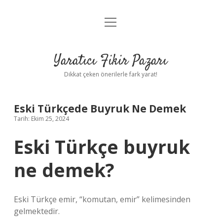
menüyü
Anasayfa
aç
Gizlilik Politikası
Yaratıcı Fikir Pazarı
Yasal Uyarı
Dikkat çeken önerilerle fark yarat!
Hakkımızda
Eski Türkçede Buyruk Ne Demek
Tarih: Ekim 25, 2024
Eski Türkçe buyruk
ne demek?
Eski Türkçe emir, “komutan, emir” kelimesinden
gelmektedir.