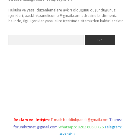
Hukuka ve yasal düzenlemelere aykırı olduğunu düşündüğünüz
içerikleri,
backlinkpanelicomtr@gmail.com
adresine bildirmeniz
halinde, ilgili içerikler yasal süre içerisinde sitemizden kaldırılacaktır.
Arama
ne
Reklam ve İletişim:
E-mail:
backlinkpaneli@gmail.com
Teams:
forumhizmeti@gmail.com
Whatsapp: 0262 606 0 726
Telegram:
@karabul