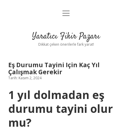
menüyü
Anasayfa
aç
Gizlilik Politikası
Yaratıcı Fikir Pazarı
Yasal Uyarı
Dikkat çeken önerilerle fark yarat!
Hakkımızda
Eş Durumu Tayini Için Kaç Yıl
Çalışmak Gerekir
Tarih: Kasım 2, 2024
1 yıl dolmadan eş
durumu tayini olur
mu?