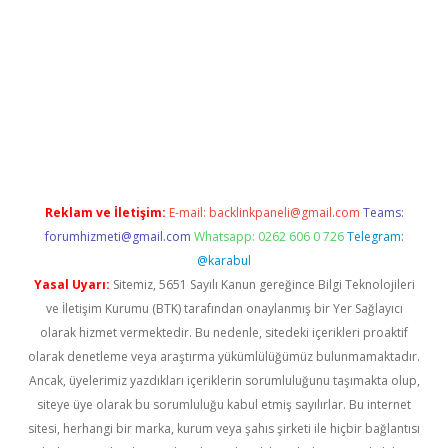
ne
Reklam ve İletişim:
E-mail:
backlinkpaneli@gmail.com
Teams:
forumhizmeti@gmail.com
Whatsapp: 0262 606 0 726
Telegram:
@karabul
Yasal Uyarı:
Sitemiz, 5651 Sayılı Kanun gereğince Bilgi Teknolojileri
ve İletişim Kurumu (BTK) tarafından onaylanmış bir Yer Sağlayıcı
olarak hizmet vermektedir. Bu nedenle, sitedeki içerikleri proaktif
olarak denetleme veya araştırma yükümlülüğümüz bulunmamaktadır.
Ancak, üyelerimiz yazdıkları içeriklerin sorumluluğunu taşımakta olup,
siteye üye olarak bu sorumluluğu kabul etmiş sayılırlar. Bu internet
sitesi, herhangi bir marka, kurum veya şahıs şirketi ile hiçbir bağlantısı