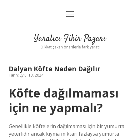
menüyü
Anasayfa
aç
Gizlilik Politikası
Yaratıcı Fikir Pazarı
Yasal Uyarı
Dikkat çeken önerilerle fark yarat!
Hakkımızda
Dalyan Köfte Neden Dağılır
Tarih: Eylül 13, 2024
Köfte dağılmaması
için ne yapmalı?
Genellikle köftelerin dağılmaması için bir yumurta
yeterlidir ancak kıyma miktarı fazlaysa yumurta