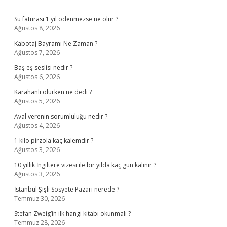
Sidebar
Su faturası 1 yıl ödenmezse ne olur ?
Ağustos 8, 2026
Kabotaj Bayramı Ne Zaman ?
Ağustos 7, 2026
Baş eş seslisi nedir ?
Ağustos 6, 2026
Karahanlı ölürken ne dedi ?
Ağustos 5, 2026
Aval verenin sorumluluğu nedir ?
Ağustos 4, 2026
1 kilo pirzola kaç kalemdir ?
Ağustos 3, 2026
10 yıllık İngiltere vizesi ile bir yılda kaç gün kalınır ?
Ağustos 3, 2026
İstanbul Şişli Sosyete Pazarı nerede ?
Temmuz 30, 2026
Stefan Zweig’in ilk hangi kitabı okunmalı ?
Temmuz 28, 2026