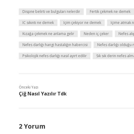
Dispne belirti ve bulguları nelerdir
Fertik çekmek ne demek
IC sıkıntı ne demek
Içim çekiyor ne demek
Içime atmak 
Kızağa çekmek ne anlama gelir
Neden iç çeker
Nefes alı
Nefes darlığı hangi hastalığın habercisi
Nefes darlığı olduğu na
Psikolojik nefes darlığı nasıl ayırt edilir
Sık sık derin nefes alm
Önceki Yazı
Çiğ Nasıl Yazılır Tdk
2 Yorum