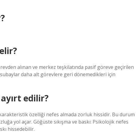
r?
lir?
revden alınan ve merkez teşkilatında pasif göreve geçirilen
 subaylar daha alt görevlere geri dönemedikleri için
ayırt edilir?
karakteristik özelliği nefes almada zorluk hissidir. Bu durum
zluğa yol açar. Göğüste sıkışma ve baskı: Psikolojik nefes
kı hissedebilir.