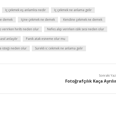
Iç çekmek eş anlamlısı nedir
Iç çekmek ne anlama gelir
ne demek
Içine çekmek ne demek
Kendine çekmek ne demek
p verirken hırıltı neden olur
Nefes alıp verirken ıslık sesi neden olur
sıl anlaşılır
Panik atak esneme olur mu
a isteği neden olur
Surekli ic cekmek ne anlama gelir
Sonraki Yaz
Fotoğrafçılık Kaça Ayrılı