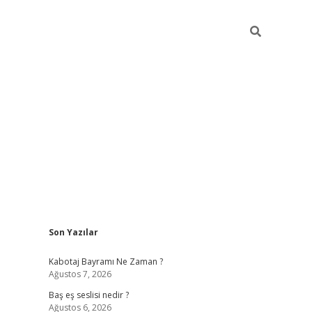
Sidebar
Son Yazılar
vdcasino.onlin
Kabotaj Bayramı Ne Zaman ?
Ağustos 7, 2026
Baş eş seslisi nedir ?
Ağustos 6, 2026