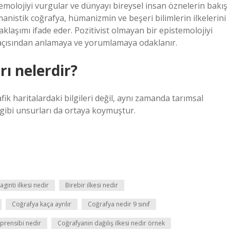
temolojiyi vurgular ve dünyayı bireysel insan öznelerin bakış
istik coğrafya, hümanizmin ve beşeri bilimlerin ilkelerini
klaşımı ifade eder. Pozitivist olmayan bir epistemolojiyi
 açısından anlamaya ve yorumlamaya odaklanır.
ı nelerdir?
ik haritalardaki bilgileri değil, aynı zamanda tarımsal
ri gibi unsurları da ortaya koymuştur.
aginti ilkesi nedir
Birebir ilkesi nedir
Coğrafya kaça ayrılır
Coğrafya nedir 9 sınıf
prensibi nedir
Coğrafyanın dağılış ilkesi nedir örnek