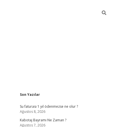
Sidebar
Son Yazılar
vdcasino.onlin
Su faturası 1 yıl ödenmezse ne olur ?
Ağustos 8, 2026
Kabotaj Bayramı Ne Zaman ?
Ağustos 7, 2026