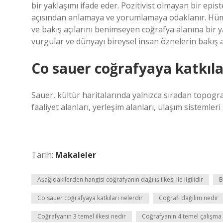
bir yaklaşımı ifade eder. Pozitivist olmayan bir epis
açısından anlamaya ve yorumlamaya odaklanır. Hüman
ve bakış açılarını benimseyen coğrafya alanına bir ya
vurgular ve dünyayı bireysel insan öznelerin bakış
Co sauer coğrafyaya katkılar
Sauer, kültür haritalarında yalnızca sıradan topograf
faaliyet alanları, yerleşim alanları, ulaşım sistemle
Tarih:
Makaleler
Aşağıdakilerden hangisi coğrafyanın dağılış ilkesi ile ilgilidir
B
Co sauer coğrafyaya katkıları nelerdir
Coğrafi dağılım nedir
Coğrafyanın 3 temel ilkesi nedir
Coğrafyanın 4 temel çalışma 