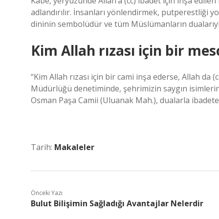
Kabe, yeryüzünde Allah’a (cc) ibadet için inşa edilen 
adlandırılır. İnsanları yönlendirmek, putperestliği 
dininin sembolüdür ve tüm Müslümanların dualarıyla 
Kim Allah rızası için bir me
“Kim Allah rızası için bir cami inşa ederse, Allah da
Müdürlüğü denetiminde, şehrimizin saygın isimle
Osman Paşa Camii (Uluanak Mah.), dualarla ibadete a
Tarih:
Makaleler
Önceki Yazı
Bulut Bilişimin Sağladığı Avantajlar Nelerdir