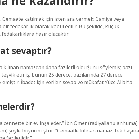
a ne kazandırır?
ır. Cemaate katılmak için işten ara vermek; Camiye veya
 bir fedakarlık olarak kabul edilir. Bu şekilde, küçük
fedakarlıklara hazır olacaktır.
at sevaptır?
 kılınan namazdan daha faziletli olduğunu söylemiş; bazı
eşvik etmiş, bunun 25 derece, bazılarında 27 derece,
lemiştir. İbadet için verilen sevap ve mükafat Yüce Allah’a
elerdir?
ona cennette bir ev inşa eder.” İbn Ömer (radiyallahu anhuma)
ellem) şöyle buyurmuştur: “Cemaatle kılınan namaz, tek başına
 faziletlidir.”