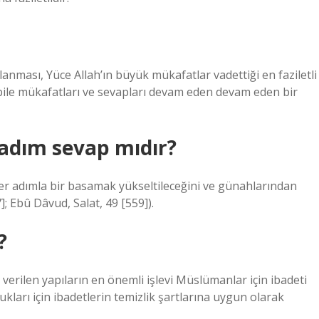
rlanması, Yüce Allah’ın büyük mükafatlar vadettiği en faziletli
bile mükafatları ve sevapları devam eden devam eden bir
 adım sevap mıdır?
 her adımla bir basamak yükseltileceğini ve günahlarından
7]; Ebû Dâvud, Salat, 49 [559]).
?
verilen yapıların en önemli işlevi Müslümanlar için ibadeti
ukları için ibadetlerin temizlik şartlarına uygun olarak