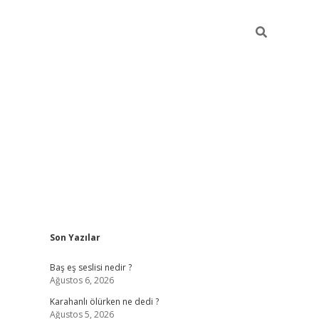
Sidebar
Son Yazılar
vdcasino.onlin
Baş eş seslisi nedir ?
Ağustos 6, 2026
Karahanlı ölürken ne dedi ?
Ağustos 5, 2026