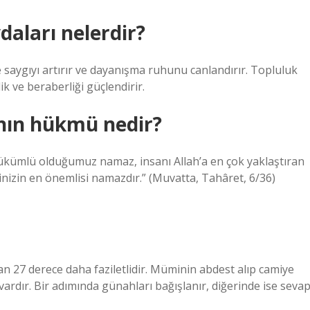
aları nelerdir?
saygıyı artırır ve dayanışma ruhunu canlandırır. Topluluk
lik ve beraberliği güçlendirir.
nın hükmü nedir?
 yükümlü olduğumuz namaz, insanı Allah’a en çok yaklaştıran
rinizin en önemlisi namazdır.” (Muvatta, Tahâret, 6/36)
n 27 derece daha faziletlidir. Müminin abdest alıp camiye
ık vardır. Bir adımında günahları bağışlanır, diğerinde ise seva