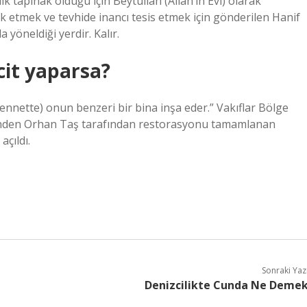
ilk tapınak olduğu için Beytullah (Allah’ın Evi) olarak
yok etmek ve tevhide inancı tesis etmek için gönderilen Hanif
yöneldiği yerdir. Kalır.
scit yaparsa?
 (cennette) onun benzeri bir bina inşa eder.” Vakıflar Bölge
rinden Orhan Taş tarafından restorasyonu tamamlanan
çıldı.
Sonraki Yaz
Denizcilikte Cunda Ne Deme