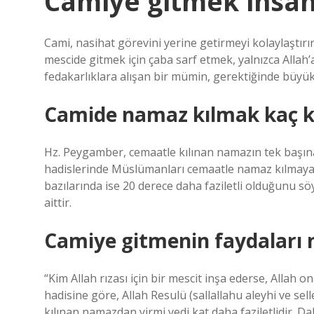
Camiye gitmek insan
Cami, nasihat görevini yerine getirmeyi kolaylaştır
mescide gitmek için çaba sarf etmek, yalnızca Allah’a
fedakarlıklara alışan bir mümin, gerektiğinde büyük 
Camide namaz kılmak kaç k
Hz. Peygamber, cemaatle kılınan namazın tek başına
hadislerinde Müslümanları cemaatle namaz kılmaya t
bazılarında ise 20 derece daha faziletli olduğunu söy
aittir.
Camiye gitmenin faydaları n
“Kim Allah rızası için bir mescit inşa ederse, Allah 
hadisine göre, Allah Resulü (sallallahu aleyhi ve s
kılınan namazdan yirmi yedi kat daha faziletlidir. Daha