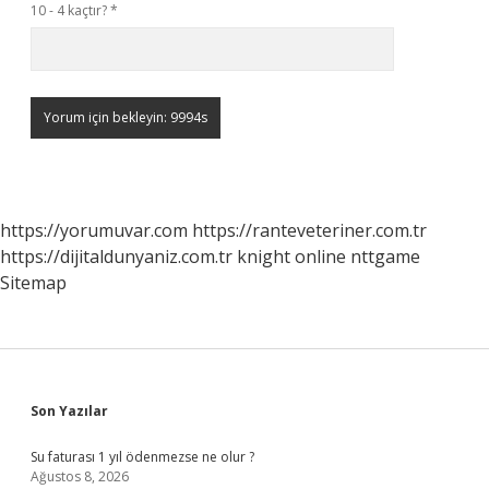
10 - 4 kaçtır?
*
https://yorumuvar.com
https://ranteveteriner.com.tr
https://dijitaldunyaniz.com.tr
knight online
nttgame
Sitemap
Sidebar
Son Yazılar
Su faturası 1 yıl ödenmezse ne olur ?
Ağustos 8, 2026