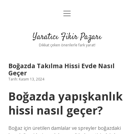
menüyü
Anasayfa
aç
Gizlilik Politikası
Yaratıcı Fikir Pazarı
Yasal Uyarı
Dikkat çeken önerilerle fark yarat!
Hakkımızda
Boğazda Takılma Hissi Evde Nasıl
Geçer
Tarih: Kasım 13, 2024
Boğazda yapışkanlık
hissi nasıl geçer?
Boğaz için üretilen damlalar ve spreyler boğazdaki