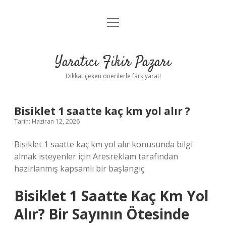
menüyü
Anasayfa
aç
Gizlilik Politikası
Yaratıcı Fikir Pazarı
Yasal Uyarı
Dikkat çeken önerilerle fark yarat!
Hakkımızda
Bisiklet 1 saatte kaç km yol alır ?
Tarih: Haziran 12, 2026
Bisiklet 1 saatte kaç km yol alır konusunda bilgi
almak isteyenler için Aresreklam tarafından
hazırlanmış kapsamlı bir başlangıç.
Bisiklet 1 Saatte Kaç Km Yol
Alır? Bir Sayının Ötesinde