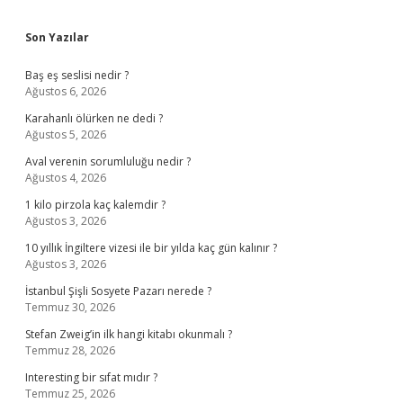
Sidebar
Son Yazılar
Baş eş seslisi nedir ?
Ağustos 6, 2026
Karahanlı ölürken ne dedi ?
Ağustos 5, 2026
Aval verenin sorumluluğu nedir ?
Ağustos 4, 2026
1 kilo pirzola kaç kalemdir ?
Ağustos 3, 2026
10 yıllık İngiltere vizesi ile bir yılda kaç gün kalınır ?
Ağustos 3, 2026
İstanbul Şişli Sosyete Pazarı nerede ?
Temmuz 30, 2026
Stefan Zweig’in ilk hangi kitabı okunmalı ?
Temmuz 28, 2026
Interesting bir sıfat mıdır ?
Temmuz 25, 2026