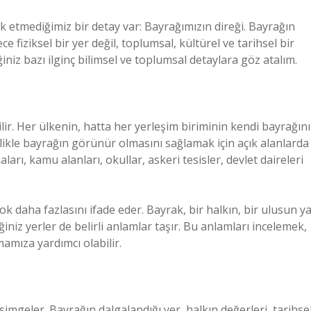
etmediğimiz bir detay var: Bayrağımızın direği. Bayrağın
 fiziksel bir yer değil, toplumsal, kültürel ve tarihsel bir
iniz bazı ilginç bilimsel ve toplumsal detaylara göz atalım.
ilir. Her ülkenin, hatta her yerleşim biriminin kendi bayrağını
ellikle bayrağın görünür olmasını sağlamak için açık alanlarda
ları, kamu alanları, okullar, askeri tesisler, devlet daireleri
k daha fazlasını ifade eder. Bayrak, bir halkın, bir ulusun y
niz yerler de belirli anlamlar taşır. Bu anlamları incelemek,
amıza yardımcı olabilir.
simgeler. Bayrağın dalgalandığı yer, halkın değerleri, tarihse