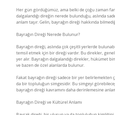
Her gün gördüğümüz, ama belki de çoğu zaman fark 
dalgalandığı direğin nerede bulunduğu, aslında sadece
anlam taşır. Gelin, bayrağın direği hakkında bilmediğ
Bayrağın Direği Nerede Bulunur?
Bayrağın direği, aslında çok çeşitli yerlerde bulunab
temsil etmek için bir direği vardır. Bu direkler, gen
yer alır. Bayrağın dalgalandığı direkler, hükümet bina
ve bazen de özel alanlarda bulunur.
Fakat bayrağın direği sadece bir yer belirlemekten ço
da bir topluluğun simgesidir. Bu simgeyi görebileceği
bayrağın direği kavramını daha derinlemesine anlam
Bayrağın Direği ve Kültürel Anlamı
Bayrak direği, bir ulusun ya da topluluğun kimliğini 