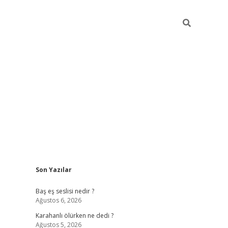
Sidebar
Son Yazılar
vdcasino.onl
Baş eş seslisi nedir ?
Ağustos 6, 2026
Karahanlı ölürken ne dedi ?
Ağustos 5, 2026