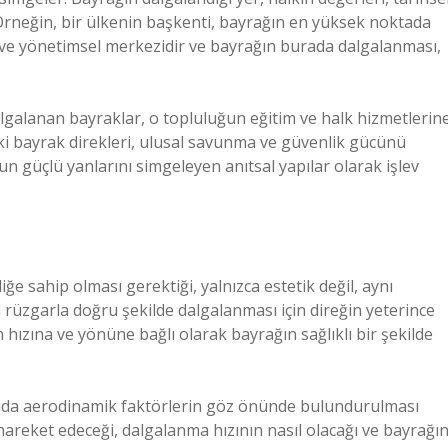
 Örneğin, bir ülkenin başkenti, bayrağın en yüksek noktada
si ve yönetimsel merkezidir ve bayrağın burada dalgalanması,
lgalanan bayraklar, o topluluğun eğitim ve halk hizmetlerin
eki bayrak direkleri, ulusal savunma ve güvenlik gücünü
un güçlü yanlarını simgeleyen anıtsal yapılar olarak işlev
iğe sahip olması gerektiği, yalnızca estetik değil, aynı
ğın rüzgarla doğru şekilde dalgalanması için direğin yeterince
 hızına ve yönüne bağlı olarak bayrağın sağlıklı bir şekilde
mında aerodinamik faktörlerin göz önünde bulundurulması
 hareket edeceği, dalgalanma hızının nasıl olacağı ve bayrağı