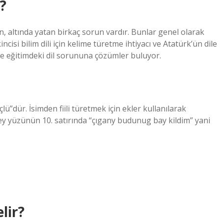
?
, altında yatan birkaç sorun vardır. Bunlar genel olarak
kincisi bilim dili için kelime türetme ihtiyacı ve Atatürk’ün dile
de eğitimdeki dil sorununa çözümler buluyor.
ü”dür. İsimden fiili türetmek için ekler kullanılarak
ey yüzünün 10. satırında “çıgany budunug bay kildim” yani
lir?