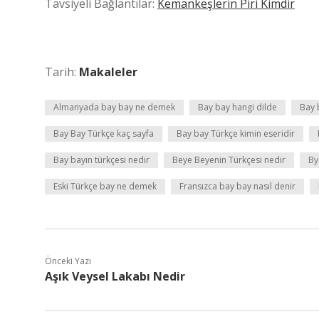
Tavsiyeli Bağlantılar:
Kemankeşlerin Piri Kimdir
Tarih:
Makaleler
Almanyada bay bay ne demek
Bay bay hangi dilde
Bay 
Bay Bay Türkçe kaç sayfa
Bay bay Türkçe kimin eseridir
Bay bayın türkçesi nedir
Beye Beyenin Türkçesi nedir
By
Eski Türkçe bay ne demek
Fransızca bay bay nasıl denir
Önceki Yazı
Aşık Veysel Lakabı Nedir