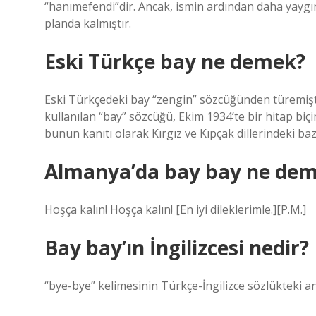
“hanımefendi”dir. Ancak, ismin ardından daha yaygı
planda kalmıştır.
Eski Türkçe bay ne demek?
Eski Türkçedeki bay “zengin” sözcüğünden türemişt
kullanılan “bay” sözcüğü, Ekim 1934’te bir hitap biç
bunun kanıtı olarak Kırgız ve Kıpçak dillerindeki bazı
Almanya’da bay bay ne de
Hoşça kalın! Hoşça kalın! [En iyi dileklerimle.][P.M.]
Bay bay’ın İngilizcesi nedir?
“bye-bye” kelimesinin Türkçe-İngilizce sözlükteki an