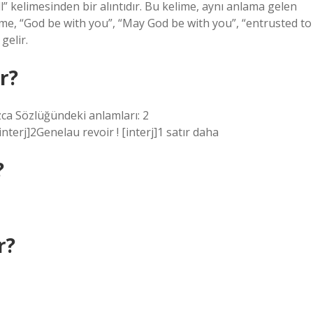
ll” kelimesinden bir alıntıdır. Bu kelime, aynı anlama gelen
ime, “God be with you”, “May God be with you”, “entrusted to
gelir.
r?
ızca Sözlüğündeki anlamları: 2
terj]2Genelau revoir ! [interj]1 satır daha
?
r?