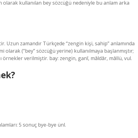
n olarak kullanılan bey sözcüğü nedeniyle bu anlam arka
ir. Uzun zamandır Türkçede “zengin kişi, sahip” anlamında
imi olarak (“bey” sözcüğü yerine) kullanılmaya başlanmıştır;
 örnekler verilmiştir. bay: zengin, ganī, māldār, māllü, vul.
mek?
lamları: 5 sonuç bye-bye ünl.