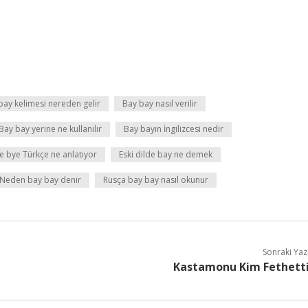
bay kelimesi nereden gelir
Bay bay nasıl verilir
Bay bay yerine ne kullanılır
Bay bayın İngilizcesi nedir
e bye Türkçe ne anlatıyor
Eski dilde bay ne demek
Neden bay bay denir
Rusça bay bay nasıl okunur
Sonraki Yaz
Kastamonu Kim Fethett