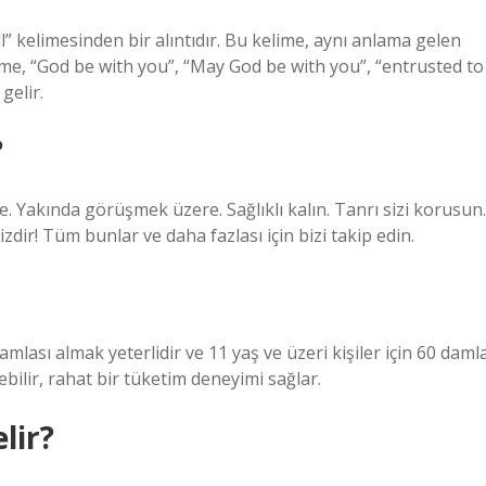
ll” kelimesinden bir alıntıdır. Bu kelime, aynı anlama gelen
ime, “God be with you”, “May God be with you”, “entrusted to
gelir.
?
e. Yakında görüşmek üzere. Sağlıklı kalın. Tanrı sizi korusun.
mizdir! Tüm bunlar ve daha fazlası için bizi takip edin.
amlası almak yeterlidir ve 11 yaş ve üzeri kişiler için 60 daml
ebilir, rahat bir tüketim deneyimi sağlar.
lir?