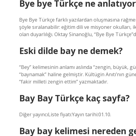
Bye bye Türkçe ne anlatıyor
Bye Bye Türkçe farklı yazılardan oluşmasına rağmen
şöyle sıralanabilir: eğitim dili ve misyoner okulları, i
olan duyarlılığı. Oktay Sinanoğlu, “Bye Bye Türkçe”
Eski dilde bay ne demek?
“Bey” kelimesinin anlamı aslında “zengin, büyük, güçl
“baynamak” haline gelmiştir. Kültügin Anıtı’nın gün
“fakir milleti zengin ettim” yazmaktadır.
Bay Bay Türkçe kaç sayfa?
Diğer yayıncıListe fiyatı:Yayın tarihi:01.10.
Bay bay kelimesi nereden ge