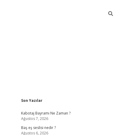
Sidebar
Son Yazılar
vdcasino.onlin
Kabotaj Bayramı Ne Zaman ?
Ağustos 7, 2026
Baş eş seslisi nedir ?
Ağustos 6, 2026