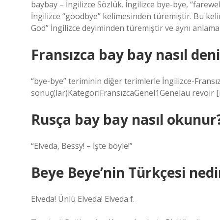
baybay – İngilizce Sözlük. İngilizce bye-bye, “farewe
İngilizce “goodbye” kelimesinden türemiştir. Bu kel
God” İngilizce deyiminden türemiştir ve aynı anlama 
Fransızca bay bay nasıl deni
“bye-bye” teriminin diğer terimlerle İngilizce-Frans
sonuç(lar)KategoriFransızcaGenel1Genelau revoir [in
Rusça bay bay nasıl okunur
“Elveda, Bessy! – İşte böyle!”
Beye Beye’nin Türkçesi nedi
Elveda! Ünlü Elveda! Elveda f.