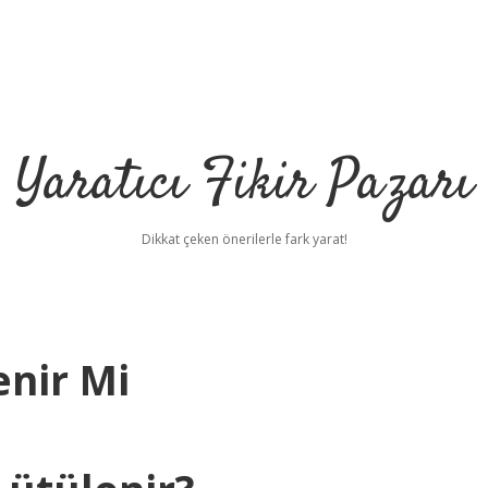
Yaratıcı Fikir Pazarı
Dikkat çeken önerilerle fark yarat!
nir Mi