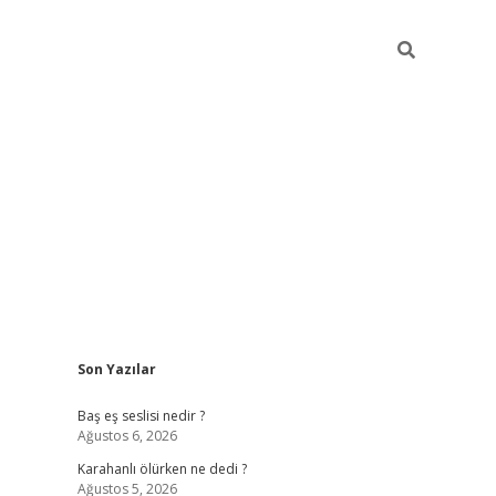
Sidebar
Son Yazılar
vdcasino.online
Baş eş seslisi nedir ?
Ağustos 6, 2026
Karahanlı ölürken ne dedi ?
Ağustos 5, 2026