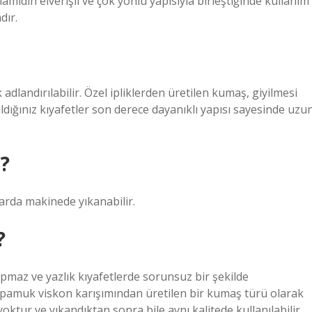
amidin elverişli ve çok yönlü yapısıyla birleştiğinde kullanım
dır.
dlandırılabilir. Özel ipliklerden üretilen kumaş, giyilmesi
dığınız kıyafetler son derece dayanıklı yapısı sayesinde uzu
?
larda makinede yıkanabilir.
?
pmaz ve yazlık kıyafetlerde sorunsuz bir şekilde
e pamuk viskon karışımından üretilen bir kumaş türü olarak
ur ve yıkandıktan sonra bile aynı kalitede kullanılabilir.