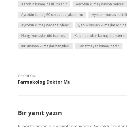
Aerobin kumaş nasıl ütülenir
Aerobin kumaş naylon mudur
Ayrobin kumaş 60 derecede yıkanır mı
Ayrobin kumaş kalitel
Ayrobin kumaş neden tüylenir
Çabuk kırışan kumaşlar için n
Hangi kumaşlar ütü istemez
Keten aerobin kumaş ütü ister m
Kırışmayan kumaşlar hangileri
Terletmeyen kumaş nedir
Önceki Yazı
Farmakolog Doktor Mu
Bir yanıt yazın
E-posta adresiniz yayınlanmayacak.
Gerekli alanlar