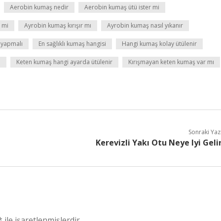
Aerobin kumaş nedir
Aerobin kumaş ütü ister mi
i mi
Ayrobin kumaş kırışır mı
Ayrobin kumaş nasıl yıkanır
e yapmalı
En sağlıklı kumaş hangisi
Hangi kumaş kolay ütülenir
i
Keten kumaş hangi ayarda ütülenir
Kırışmayan keten kumaş var mı
Sonraki Yaz
Kerevizli Yakı Otu Neye Iyi Geli
*
ile işaretlenmişlerdir