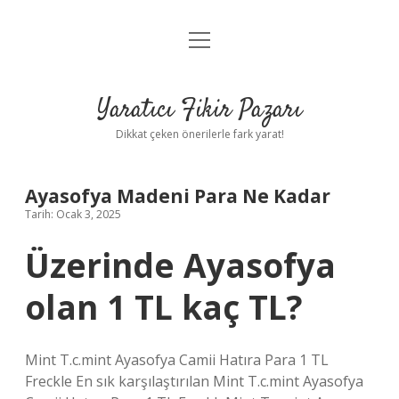
menüyü
Anasayfa
aç
Gizlilik Politikası
Yaratıcı Fikir Pazarı
Yasal Uyarı
Dikkat çeken önerilerle fark yarat!
Hakkımızda
Ayasofya Madeni Para Ne Kadar
Tarih: Ocak 3, 2025
Üzerinde Ayasofya
olan 1 TL kaç TL?
Mint T.c.mint Ayasofya Camii Hatıra Para 1 TL
Freckle En sık karşılaştırılan Mint T.c.mint Ayasofya