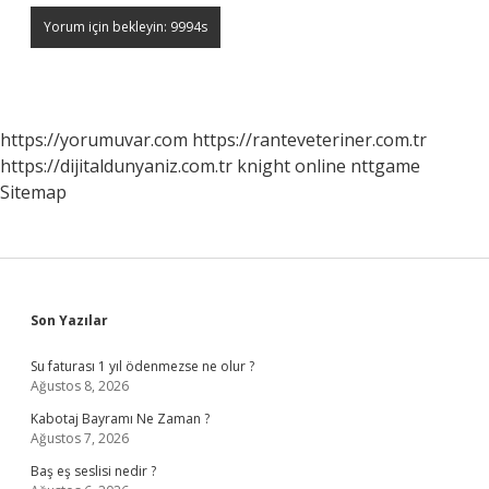
https://yorumuvar.com
https://ranteveteriner.com.tr
https://dijitaldunyaniz.com.tr
knight online
nttgame
Sitemap
Sidebar
Son Yazılar
Su faturası 1 yıl ödenmezse ne olur ?
Ağustos 8, 2026
Kabotaj Bayramı Ne Zaman ?
Ağustos 7, 2026
Baş eş seslisi nedir ?