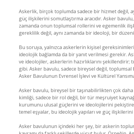
Askerlik, birçok toplumda sadece bir hizmet değil,
güç ilişkilerini somutlaştırma aracıdır. Asker bavulu,
zamanda onun toplumsal rollerini ve egemenlik ilişkil
gereklilik değil, aynı zamanda bir ideoloji, bir düze
Bu soruya, yalnızca askerlerin kişisel gereksinimler
ideolojik bağlamda da bir yanıt verilmesi gerekir. As
ve ideolojiler, askerlerin hazırlıklarını şekillendirir
gibi. Asker bavulu, sadece bireysel değil, toplumsal
Asker Bavulunun Evrensel İşlevi ve Kültürel Yansım
Asker bavulu, bireysel bir taşınabilirlikten çok daha
kimliği, sadece bir rol değil, bir tür meşruiyet kayn
kurumunu ulusal güçlerini ve ideolojilerini pekiştir
temel eşyalar, bu ideolojik yapıları ve güç ilişkilerin
Asker bavulunun içindeki her şey, bir askerin toplum
kavramı da farklı şekillerde vücut bulur. Örneğin, A