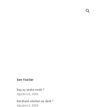
Sidebar
Son Yazılar
vdcasino.onl
Baş eş seslisi nedir ?
Ağustos 6, 2026
Karahanlı ölürken ne dedi ?
Ağustos 5, 2026