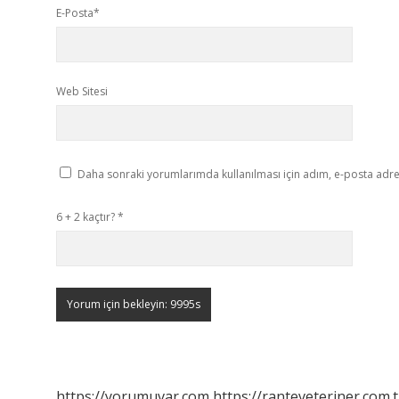
E-Posta*
Web Sitesi
Daha sonraki yorumlarımda kullanılması için adım, e-posta adres
6 + 2 kaçtır?
*
https://yorumuvar.com
https://ranteveteriner.com.t