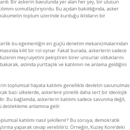
lardı. Bir askerin bavulunda yer alan her şey, bir ulusun
tılımını somutlaştırıyordu. Bu açıdan bakıldığında, asker
 hükümetin toplum üzerinde kurduğu iktidarın bir
askerlik bu egemenliğin en güçlü denetim mekanizmalarından
nmasında kilit bir rol oynar. Fakat burada, askerlerin sadece
üzenin meşruiyetini pekiştiren birer unsurlar olduklarını
arak, aslında yurttaşlık ve katılımın ne anlama geldiğini
rin toplumsal hayata katılımı genellikle devletin savunulmas
Ancak bazı ülkelerde, askerlere yönelik daha sert bir ideolojik
dir. Bu bağlamda, askerlerin katılımı sadece savunma değil,
 destekleme anlamına gelir.
oplumsal katılımı nasıl şekillenir? Bu soruya, demokratik
aştırma yaparak cevap verebiliriz. Örneğin, Kuzey Kore’deki