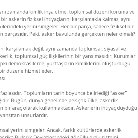
 aynı zamanda kimlik inşa etme, toplumsal düzeni koruma ve
 bir askerin fiziksel ihtiyaçlarını karşılamakla kalmaz; aynı
erindeki yerini simgeler. Her bir parça, sadece fiziksel bir
nin parçasıdır. Peki, asker bavulunda gerçekten neler olmalı?
ini karşılamak değil, aynı zamanda toplumsal, siyasal ve
kerlik, toplumsal güç ilişkilerinin bir yansımasıdır. Kurumlar
; tıpkı demokrasilerde, yurttaşların kimliklerini oluşturduğu
 bir düzene hizmet eder.
ası
 fazlasıdır. Toplumların tarih boyunca belirlediği “asker”
ağıdır. Bugün, dünya genelinde pek çok ülke, askerlik
en bir araç olarak kullanmaktadır. Askerlerin ihtiyaç duyduğu
i yansıtan unsurlardır.
sal yerini simgeler. Ancak, farklı kültürlerde askerlik
merika Birleşik Devletleri’ndeki gönüllü ordu sistemi,