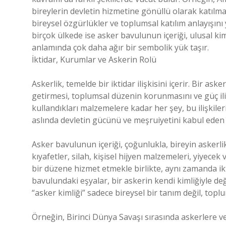
bireylerin devletin hizmetine gönüllü olarak katılm
bireysel özgürlükler ve toplumsal katılım anlayışın
birçok ülkede ise asker bavulunun içeriği, ulusal ki
anlamında çok daha ağır bir sembolik yük taşır.
İktidar, Kurumlar ve Askerin Rolü
Askerlik, temelde bir iktidar ilişkisini içerir. Bir as
getirmesi, toplumsal düzenin korunmasını ve güç ili
kullandıkları malzemelere kadar her şey, bu ilişkileri
aslında devletin gücünü ve meşruiyetini kabul eden
Asker bavulunun içeriği, çoğunlukla, bireyin askerlik
kıyafetler, silah, kişisel hijyen malzemeleri, yiyece
bir düzene hizmet etmekle birlikte, aynı zamanda ik
bavulundaki eşyalar, bir askerin kendi kimliğiyle değ
“asker kimliği” sadece bireysel bir tanım değil, topl
Örneğin, Birinci Dünya Savaşı sırasında askerlere 