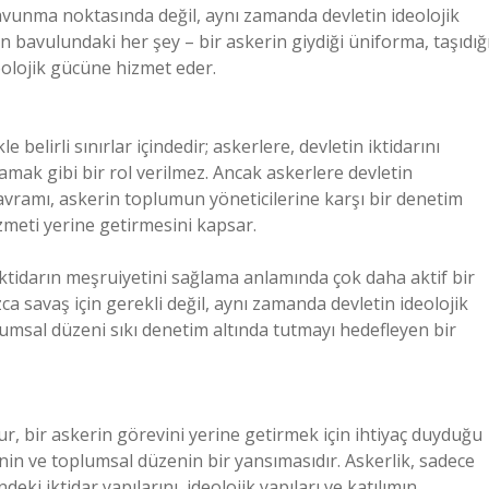
 savunma noktasında değil, aynı zamanda devletin ideolojik
n bavulundaki her şey – bir askerin giydiği üniforma, taşıdığ
deolojik gücüne hizmet eder.
belirli sınırlar içindedir; askerlere, devletin iktidarını
mak gibi bir rol verilmez. Ancak askerlere devletin
kavramı, askerin toplumun yöneticilerine karşı bir denetim
izmeti yerine getirmesini kapsar.
 iktidarın meşruiyetini sağlama anlamında çok daha aktif bir
ca savaş için gerekli değil, aynı zamanda devletin ideolojik
plumsal düzeni sıkı denetim altında tutmayı hedefleyen bir
r, bir askerin görevini yerine getirmek için ihtiyaç duyduğu
inin ve toplumsal düzenin bir yansımasıdır. Askerlik, sadece
ki iktidar yapılarını, ideolojik yapıları ve katılımın