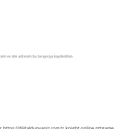
im ve site adresim bu tarayıcıya kaydedilsin.
r
https://dijitaldunyaniz.com.tr
knight online
nttgame