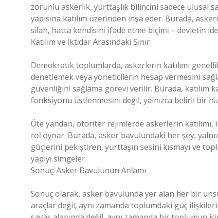
zorunlu askerlik, yurttaşlık bilincini sadece ulusal
yapısına katılım üzerinden inşa eder. Burada, askeri
silah, hatta kendisini ifade etme biçimi – devletin i
Katılım ve İktidar Arasındaki Sınır
Demokratik toplumlarda, askerlerin katılımı genellikle 
denetlemek veya yöneticilerin hesap vermesini sağla
güvenliğini sağlama görevi verilir. Burada, katılım 
fonksiyonu üstlenmesini değil, yalnızca belirli bir h
Öte yandan, otoriter rejimlerde askerlerin katılımı,
rol oynar. Burada, asker bavulundaki her şey, yalnız
güçlerini pekiştiren, yurttaşın sesini kısmayı ve to
yapıyı simgeler.
Sonuç: Asker Bavulunun Anlamı
Sonuç olarak, asker bavulunda yer alan her bir unsu
araçlar değil, aynı zamanda toplumdaki güç ilişkiler
savaş alanında değil, aynı zamanda bir toplumun içinde