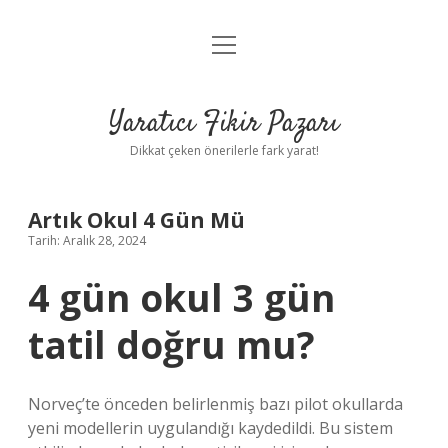
menüyü
Anasayfa
aç
Gizlilik Politikası
Yaratıcı Fikir Pazarı
Yasal Uyarı
Dikkat çeken önerilerle fark yarat!
Hakkımızda
Artık Okul 4 Gün Mü
Tarih: Aralık 28, 2024
4 gün okul 3 gün
tatil doğru mu?
Norveç’te önceden belirlenmiş bazı pilot okullarda
yeni modellerin uygulandığı kaydedildi. Bu sistem