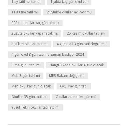
1 ay tatil ne zaman
1 yılda kaç gün okul var
11 Kasım tatil mi
2 Eylülde okullar açılıyor mu
2024te okullar kaç gün olacak
2025te okullar kapanacak mı
25 Kasım okullar tatil mi
30 Ekim okullar tatil mi
4 gün okul 3 gün tatil doğru mu
4 gün okul 3 gün tatil ne zaman başlıyor 2024
Cıma günü tatil mi
Hangi ülkede okullar 4 gün olacak
Meb 3 gün tatil mi
MEB Bakanı değişti mi
Meb okul kaç gün olacak
Okul kaç gün tatil
Okullar 35 gün tatil mi
Okullar artık dört gün mü
Yusuf Tekin okullar tatil etti mi