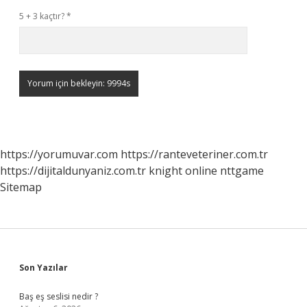
5 + 3 kaçtır?
*
https://yorumuvar.com
https://ranteveteriner.com.tr
https://dijitaldunyaniz.com.tr
knight online
nttgame
Sitemap
Sidebar
Son Yazılar
Baş eş seslisi nedir ?