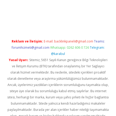
line
Reklam ve İletişim:
E-mail:
backlinkpaneli@gmail.com
Teams:
forumhizmeti@gmail.com
Whatsapp: 0262 606 0 726
Telegram:
@karabul
Yasal Uyarı:
Sitemiz, 5651 Sayılı Kanun gereğince Bilgi Teknolojileri
ve İletişim Kurumu (BTK) tarafından onaylanmış bir Yer Sağlayıcı
olarak hizmet vermektedir. Bu nedenle, sitedeki içerikleri proaktif
olarak denetleme veya araştırma yükümlülüğümüz bulunmamaktadır.
Ancak, üyelerimiz yazdıkları içeriklerin sorumluluğunu taşımakta olup,
siteye üye olarak bu sorumluluğu kabul etmiş sayılırlar. Bu internet
sitesi, herhangi bir marka, kurum veya şahıs şirketi ile hiçbir bağlantısı
bulunmamaktadır. Sitede yalnızca kendi hazırladığımız makaleler
paylaşılmaktadır. Burada yer alan içerikler haber niteliği taşımamakta
olup, gerçek kurum ve kişiler hakkında paylaşım yapılmamaktadır.