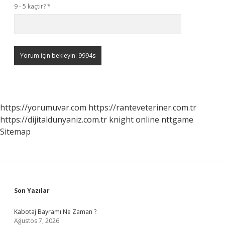
9 - 5 kaçtır?
*
https://yorumuvar.com
https://ranteveteriner.com.tr
https://dijitaldunyaniz.com.tr
knight online
nttgame
Sitemap
Sidebar
Son Yazılar
Kabotaj Bayramı Ne Zaman ?
Ağustos 7, 2026