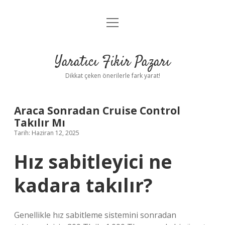
menüyü
Anasayfa
aç
Gizlilik Politikası
Yaratıcı Fikir Pazarı
Yasal Uyarı
Dikkat çeken önerilerle fark yarat!
Hakkımızda
Araca Sonradan Cruise Control
Takılır Mı
Tarih: Haziran 12, 2025
Hız sabitleyici ne
kadara takılır?
Genellikle hız sabitleme sistemini sonradan