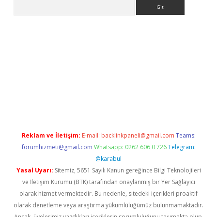
Arama
line
Reklam ve İletişim:
E-mail:
backlinkpaneli@gmail.com
Teams:
forumhizmeti@gmail.com
Whatsapp: 0262 606 0 726
Telegram:
@karabul
Yasal Uyarı:
Sitemiz, 5651 Sayılı Kanun gereğince Bilgi Teknolojileri
ve İletişim Kurumu (BTK) tarafından onaylanmış bir Yer Sağlayıcı
olarak hizmet vermektedir. Bu nedenle, sitedeki içerikleri proaktif
olarak denetleme veya araştırma yükümlülüğümüz bulunmamaktadır.
Ancak, üyelerimiz yazdıkları içeriklerin sorumluluğunu taşımakta olup,