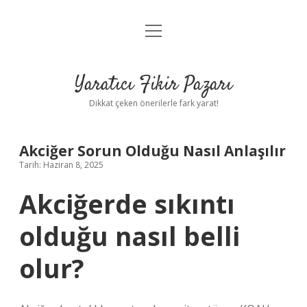
menüyü
Anasayfa
aç
Gizlilik Politikası
Yaratıcı Fikir Pazarı
Yasal Uyarı
Dikkat çeken önerilerle fark yarat!
Hakkımızda
Akciğer Sorun Olduğu Nasıl Anlaşılır
Tarih: Haziran 8, 2025
Akciğerde sıkıntı
olduğu nasıl belli
olur?