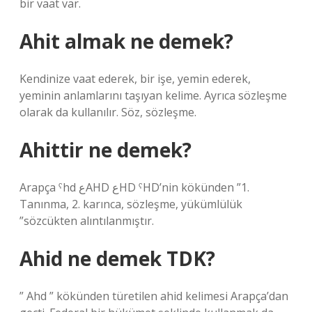
bir vaat var.
Ahit almak ne demek?
Kendinize vaat ederek, bir işe, yemin ederek,
yeminin anlamlarını taşıyan kelime. Ayrıca sözleşme
olarak da kullanılır. Söz, sözleşme.
Ahittir ne demek?
Arapça ˁhd عAHD عHD ˁHD’nin kökünden ”1.
Tanınma, 2. karınca, sözleşme, yükümlülük
”sözcükten alıntılanmıştır.
Ahid ne demek TDK?
” Ahd ” kökünden türetilen ahid kelimesi Arapça’dan