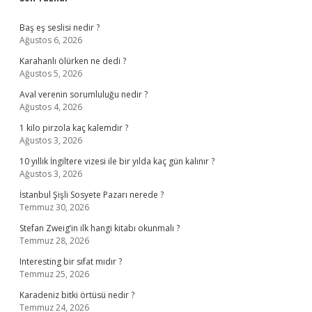
Sidebar
Baş eş seslisi nedir ?
Ağustos 6, 2026
Karahanlı ölürken ne dedi ?
Ağustos 5, 2026
Aval verenin sorumluluğu nedir ?
Ağustos 4, 2026
1 kilo pirzola kaç kalemdir ?
Ağustos 3, 2026
10 yıllık İngiltere vizesi ile bir yılda kaç gün kalınır ?
Ağustos 3, 2026
İstanbul Şişli Sosyete Pazarı nerede ?
Temmuz 30, 2026
Stefan Zweig’in ilk hangi kitabı okunmalı ?
Temmuz 28, 2026
Interesting bir sıfat mıdır ?
Temmuz 25, 2026
Karadeniz bitki örtüsü nedir ?
Temmuz 24, 2026