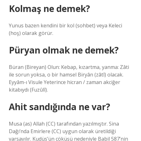
Kolmaş ne demek?
Yunus bazen kendini bir kol (sohbet) veya Keleci
(hoş) olarak görür.
Püryan olmak ne demek?
Büran (Bireyan) Olun: Kebap, kızartma, yanma: Zâti
ile sorun yoksa, o bir hamsel Biryân (zâtî) olacak.
Eyyâm-ı Visule Yeterince hicran / zaman akciğer
kitabıydı (Fuzûlî).
Ahit sandığında ne var?
Musa (as) Allah (CC) tarafından yazılmıştır. Sina
Dağı’nda Emirlere (CC) uygun olarak üretildiği
varsayılır. Kudüs’ün çöküşü nedeniyle Babil 587’nin