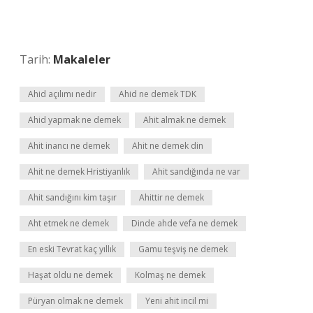
Tarih:
Makaleler
Ahid açılımı nedir
Ahid ne demek TDK
Ahid yapmak ne demek
Ahit almak ne demek
Ahit inancı ne demek
Ahit ne demek din
Ahit ne demek Hristiyanlık
Ahit sandığında ne var
Ahit sandığını kim taşır
Ahittir ne demek
Aht etmek ne demek
Dinde ahde vefa ne demek
En eski Tevrat kaç yıllık
Gamu teşviş ne demek
Haşat oldu ne demek
Kolmaş ne demek
Püryan olmak ne demek
Yeni ahit incil mi