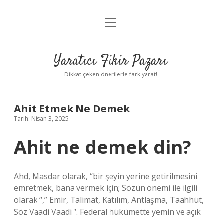
menüyü
Anasayfa
aç
Gizlilik Politikası
Yaratıcı Fikir Pazarı
Yasal Uyarı
Dikkat çeken önerilerle fark yarat!
Hakkımızda
Ahit Etmek Ne Demek
Tarih: Nisan 3, 2025
Ahit ne demek din?
Ahd, Masdar olarak, “bir şeyin yerine getirilmesini
emretmek, bana vermek için; Sözün önemi ile ilgili
olarak “,” Emir, Talimat, Katılım, Antlaşma, Taahhüt,
Söz Vaadi Vaadi “. Federal hükümette yemin ve açık