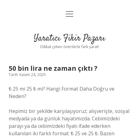
menüyü
Anasayfa
aç
Gizlilik Politikası
Yaratıcı Fikir Pazarı
Yasal Uyarı
Dikkat çeken önerilerle fark yarat!
Hakkımızda
50 bin lira ne zaman çıktı ?
Tarih: Kasım 24, 2025
₺ 25 mi 25 ₺ mi? Hangi Format Daha Doğru ve
Neden?
Hepimiz bir şekilde karşılaşıyoruz; alışverişte, sosyal
medyada ya da günlük hayatımızda. Cebimizdeki
parayı ya da cebimizdeki fiyatı ifade ederken
kullanılan iki farklı format: ₺ 25 ve 25 ₺. Bazen