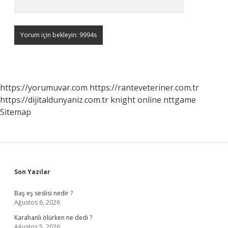
https://yorumuvar.com
https://ranteveteriner.com.tr
https://dijitaldunyaniz.com.tr
knight online
nttgame
Sitemap
Sidebar
Son Yazılar
Baş eş seslisi nedir ?
Ağustos 6, 2026
Karahanlı ölürken ne dedi ?
Ağustos 5, 2026