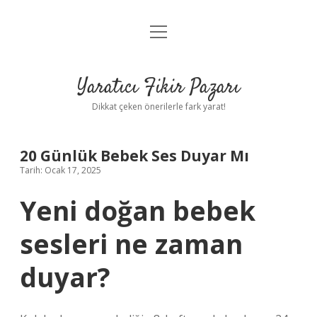
menüyü
Anasayfa
aç
Gizlilik Politikası
Yaratıcı Fikir Pazarı
Yasal Uyarı
Dikkat çeken önerilerle fark yarat!
Hakkımızda
20 Günlük Bebek Ses Duyar Mı
Tarih: Ocak 17, 2025
Yeni doğan bebek
sesleri ne zaman
duyar?