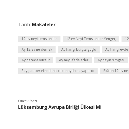
Tarih:
Makaleler
12 ev neyi temsil eder
12 ev Neyi Temsil eder Yengeç
12
Ay 12 ev ne demek
Ay hangi burçta güçlü
Ay hangi evde
Ay nerede yücelir
Ay neyi ifade eder
Ay neyin simgesi
Peygamber efendimiz dolunayda ne yapardı
Plüton 12 ev n
Önceki Yazı
Lüksemburg Avrupa Birliği Ülkesi Mi