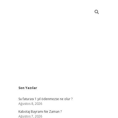
Sidebar
Son Yazılar
vdcasino.onlin
Su faturası 1 yıl ödenmezse ne olur ?
Ağustos 8, 2026
Kabotaj Bayramı Ne Zaman ?
Ağustos 7, 2026