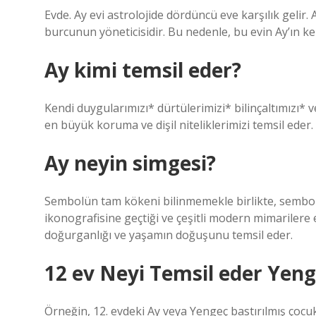
Evde. Ay evi astrolojide dördüncü eve karşılık gelir
burcunun yöneticisidir. Bu nedenle, bu evin Ay’ın ken
Ay kimi temsil eder?
Kendi duygularımızı* dürtülerimizi* bilinçaltımızı*
en büyük koruma ve dişil niteliklerimizi temsil eder.
Ay neyin simgesi?
Sembolün tam kökeni bilinmemekle birlikte, sembolü
ikonografisine geçtiği ve çeşitli modern mimarilere ev
doğurganlığı ve yaşamın doğuşunu temsil eder.
12 ev Neyi Temsil eder Yen
Örneğin, 12. evdeki Ay veya Yengeç bastırılmış çocuklu