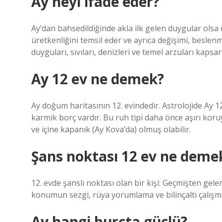
Ay neyi ifade eder?
Ay’dan bahsedildiğinde akla ilk gelen duygular olsa da
üretkenliğini temsil eder ve ayrıca değişimi, beslenmey
duyguları, sıvıları, denizleri ve temel arzuları kapsar
Ay 12 ev ne demek?
Ay doğum haritasının 12. evindedir. Astrolojide Ay 12
karmik borç vardır. Bu ruh tipi daha önce aşırı koru
ve içine kapanık (Ay Kova’da) olmuş olabilir.
Şans noktası 12 ev ne deme
12. evde şanslı noktası olan bir kişi: Geçmişten ge
konumun sezgi, rüya yorumlama ve bilinçaltı çalışmal
Ay hangi burçta güçlü?