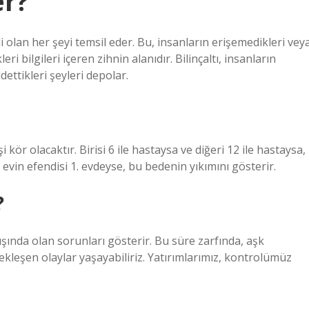
er?
zli olan her şeyi temsil eder. Bu, insanların erişemedikleri vey
ri bilgileri içeren zihnin alanıdır. Bilinçaltı, insanların
ettikleri şeyleri depolar.
kör olacaktır. Birisi 6 ile hastaysa ve diğeri 12 ile hastaysa,
 evin efendisi 1. evdeyse, bu bedenin yıkımını gösterir.
?
ında olan sorunları gösterir. Bu süre zarfında, aşk
kleşen olaylar yaşayabiliriz. Yatırımlarımız, kontrolümüz