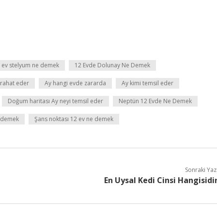
 ev stelyum ne demek
12 Evde Dolunay Ne Demek
 rahat eder
Ay hangi evde zararda
Ay kimi temsil eder
Doğum haritası Ay neyi temsil eder
Neptün 12 Evde Ne Demek
e demek
Şans noktası 12 ev ne demek
Sonraki Yaz
En Uysal Kedi Cinsi Hangisidi