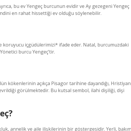
. Ayrıca, bu ev Yengeç burcunun evidir ve Ay gezegeni Yengeç
dini en rahat hissettiği ev olduğu söylenebilir.
 ve koruyucu içgüdülerimizi* ifade eder. Natal, burcumuzdaki
 Yönetici burcu Yengeç’tir.
n kökenlerinin açıkça Pisagor tarihine dayandığı, Hristiyan
rildiği görülmektedir. Bu kutsal sembol, ilahi dişiliği, dişi
geç?
k, annelik ve aile ilişkilerinin bir göstergesidir. Yerli, bakı