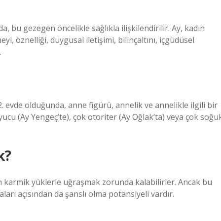
, bu gezegen öncelikle sağlıkla ilişkilendirilir. Ay, kadın
i, öznelliği, duygusal iletişimi, bilinçaltını, içgüdüsel
.
. evde olduğunda, anne figürü, annelik ve annelikle ilgili bir
yucu (Ay Yengeç’te), çok otoriter (Ay Oğlak’ta) veya çok soğu
k?
len karmik yüklerle uğraşmak zorunda kalabilirler. Ancak bu
arı açısından da şanslı olma potansiyeli vardır.