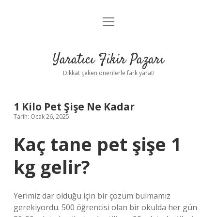
menüyü
Anasayfa
aç
Gizlilik Politikası
Yaratıcı Fikir Pazarı
Yasal Uyarı
Dikkat çeken önerilerle fark yarat!
Hakkımızda
1 Kilo Pet Şişe Ne Kadar
Tarih: Ocak 26, 2025
Kaç tane pet şişe 1
kg gelir?
Yerimiz dar olduğu için bir çözüm bulmamız
gerekiyordu. 500 öğrencisi olan bir okulda her gün