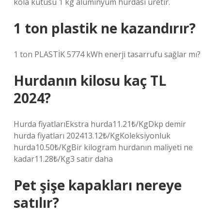
kola kutusu 1 kg alüminyum hurdası üretir.
1 ton plastik ne kazandırır?
1 ton PLASTİK 5774 kWh enerji tasarrufu sağlar mı?
Hurdanın kilosu kaç TL
2024?
Hurda fiyatlarıEkstra hurda11.21₺/KgDkp demir
hurda fiyatları 202413.12₺/KgKoleksiyonluk
hurda10.50₺/KgBir kilogram hurdanın maliyeti ne
kadar11.28₺/Kg3 satır daha
Pet şişe kapakları nereye
satılır?