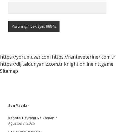
https://yorumuvar.com
https://ranteveteriner.com.tr
https://dijitaldunyaniz.com.tr
knight online
nttgame
Sitemap
Sidebar
Son Yazılar
Kabotaj Bayramı Ne Zaman ?
Ağustos 7, 2026