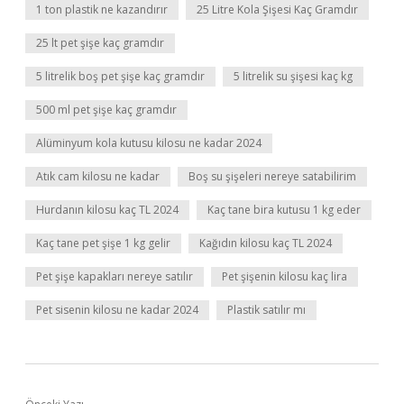
1 ton plastik ne kazandırır
25 Litre Kola Şişesi Kaç Gramdır
25 lt pet şişe kaç gramdır
5 litrelik boş pet şişe kaç gramdır
5 litrelik su şişesi kaç kg
500 ml pet şişe kaç gramdır
Alüminyum kola kutusu kilosu ne kadar 2024
Atık cam kilosu ne kadar
Boş su şişeleri nereye satabilirim
Hurdanın kilosu kaç TL 2024
Kaç tane bira kutusu 1 kg eder
Kaç tane pet şişe 1 kg gelir
Kağıdın kilosu kaç TL 2024
Pet şişe kapakları nereye satılır
Pet şişenin kilosu kaç lira
Pet sisenin kilosu ne kadar 2024
Plastik satılır mı