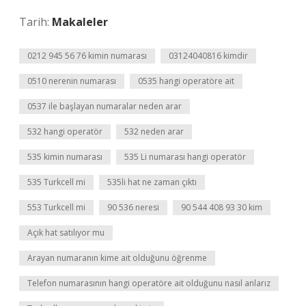
Tarih:
Makaleler
0212 945 56 76 kimin numarası
03124040816 kimdir
0510 nerenin numarası
0535 hangi operatöre ait
0537 ile başlayan numaralar neden arar
532 hangi operatör
532 neden arar
535 kimin numarası
535 Li numarası hangi operatör
535 Turkcell mi
535li hat ne zaman çıktı
553 Turkcell mi
90 536 neresi
90 544 408 93 30 kim
Açık hat satılıyor mu
Arayan numaranın kime ait olduğunu öğrenme
Telefon numarasının hangi operatöre ait olduğunu nasıl anlarız