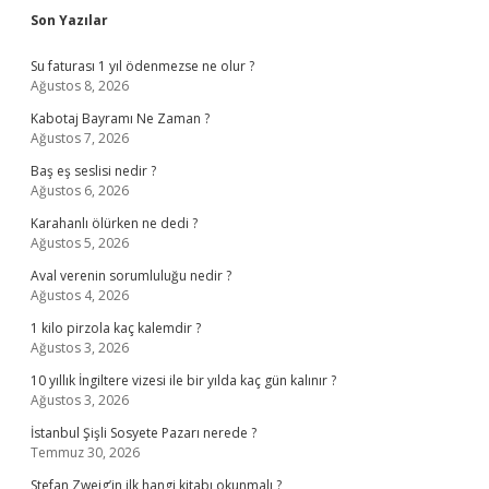
Sidebar
Son Yazılar
Su faturası 1 yıl ödenmezse ne olur ?
Ağustos 8, 2026
Kabotaj Bayramı Ne Zaman ?
Ağustos 7, 2026
Baş eş seslisi nedir ?
Ağustos 6, 2026
Karahanlı ölürken ne dedi ?
Ağustos 5, 2026
Aval verenin sorumluluğu nedir ?
Ağustos 4, 2026
1 kilo pirzola kaç kalemdir ?
Ağustos 3, 2026
10 yıllık İngiltere vizesi ile bir yılda kaç gün kalınır ?
Ağustos 3, 2026
İstanbul Şişli Sosyete Pazarı nerede ?
Temmuz 30, 2026
Stefan Zweig’in ilk hangi kitabı okunmalı ?