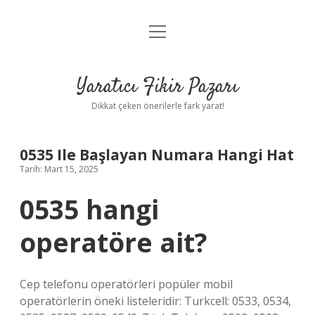
menüyü
Anasayfa
aç
Gizlilik Politikası
Yaratıcı Fikir Pazarı
Yasal Uyarı
Dikkat çeken önerilerle fark yarat!
Hakkımızda
0535 Ile Başlayan Numara Hangi Hat
Tarih: Mart 15, 2025
0535 hangi
operatöre ait?
Cep telefonu operatörleri popüler mobil
operatörlerin öneki listeleridir: Turkcell: 0533, 0534,