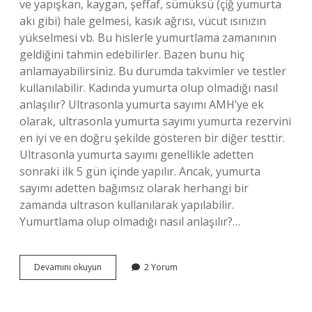
ve yapışkan, kaygan, şeffaf, sümüksü (çiğ yumurta
akı gibi) hale gelmesi, kasık ağrısı, vücut ısınızın
yükselmesi vb. Bu hislerle yumurtlama zamanının
geldiğini tahmin edebilirler. Bazen bunu hiç
anlamayabilirsiniz. Bu durumda takvimler ve testler
kullanılabilir. Kadında yumurta olup olmadığı nasıl
anlaşılır? Ultrasonla yumurta sayımı AMH’ye ek
olarak, ultrasonla yumurta sayımı yumurta rezervini
en iyi ve en doğru şekilde gösteren bir diğer testtir.
Ultrasonla yumurta sayımı genellikle adetten
sonraki ilk 5 gün içinde yapılır. Ancak, yumurta
sayımı adetten bağımsız olarak herhangi bir
zamanda ultrason kullanılarak yapılabilir.
Yumurtlama olup olmadığı nasıl anlaşılır?…
Bir
Devamını okuyun
2 Yorum
Kadında
Yumurtlama
Olmadığı