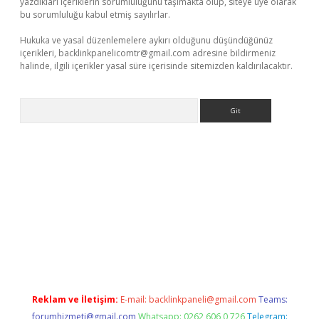
yazdıkları içeriklerin sorumluluğunu taşımakta olup, siteye üye olarak
bu sorumluluğu kabul etmiş sayılırlar.
Hukuka ve yasal düzenlemelere aykırı olduğunu düşündüğünüz
içerikleri,
backlinkpanelicomtr@gmail.com
adresine bildirmeniz
halinde, ilgili içerikler yasal süre içerisinde sitemizden kaldırılacaktır.
Arama
e
Reklam ve İletişim:
E-mail:
backlinkpaneli@gmail.com
Teams:
forumhizmeti@gmail.com
Whatsapp: 0262 606 0 726
Telegram: