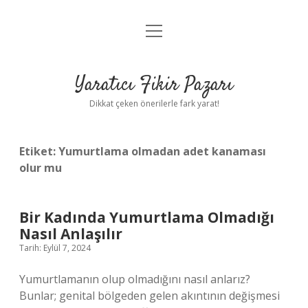
menüyü
Anasayfa
aç
Gizlilik Politikası
Yaratıcı Fikir Pazarı
Yasal Uyarı
Dikkat çeken önerilerle fark yarat!
Hakkımızda
Etiket:
Yumurtlama olmadan adet kanaması
olur mu
Bir Kadında Yumurtlama Olmadığı
Nasıl Anlaşılır
Tarih: Eylül 7, 2024
Yumurtlamanın olup olmadığını nasıl anlarız?
Bunlar; genital bölgeden gelen akıntının değişmesi