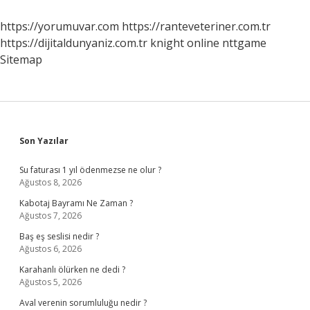
Nasıl
Anlaşılır
https://yorumuvar.com
https://ranteveteriner.com.tr
https://dijitaldunyaniz.com.tr
knight online
nttgame
Sitemap
Sidebar
Son Yazılar
Su faturası 1 yıl ödenmezse ne olur ?
Ağustos 8, 2026
Kabotaj Bayramı Ne Zaman ?
Ağustos 7, 2026
Baş eş seslisi nedir ?
Ağustos 6, 2026
Karahanlı ölürken ne dedi ?
Ağustos 5, 2026
Aval verenin sorumluluğu nedir ?