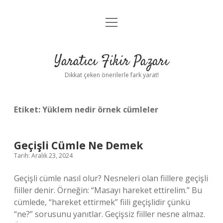
menüyü
Anasayfa
aç
Gizlilik Politikası
Yaratıcı Fikir Pazarı
Yasal Uyarı
Dikkat çeken önerilerle fark yarat!
Hakkımızda
Etiket:
Yüklem nedir örnek cümleler
Geçişli Cümle Ne Demek
Tarih: Aralık 23, 2024
Geçişli cümle nasıl olur? Nesneleri olan fiillere geçişli
fiiller denir. Örneğin: “Masayı hareket ettirelim.” Bu
cümlede, “hareket ettirmek” fiili geçişlidir çünkü
“ne?” sorusunu yanıtlar. Geçişsiz fiiller nesne almaz.