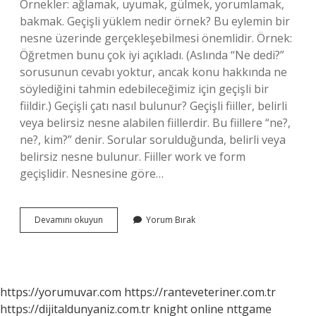
Örnekler: ağlamak, uyumak, gülmek, yorumlamak,
bakmak. Geçişli yüklem nedir örnek? Bu eylemin bir
nesne üzerinde gerçekleşebilmesi önemlidir. Örnek:
Öğretmen bunu çok iyi açıkladı. (Aslında “Ne dedi?”
sorusunun cevabı yoktur, ancak konu hakkında ne
söylediğini tahmin edebileceğimiz için geçişli bir
fiildir.) Geçişli çatı nasıl bulunur? Geçişli fiiller, belirli
veya belirsiz nesne alabilen fiillerdir. Bu fiillere “ne?,
ne?, kim?” denir. Sorular sorulduğunda, belirli veya
belirsiz nesne bulunur. Fiiller work ve form
geçişlidir. Nesnesine göre…
Geçişli
Devamını okuyun
Yorum Bırak
Cümle
Ne
Demek
https://yorumuvar.com
https://ranteveteriner.com.tr
https://dijitaldunyaniz.com.tr
knight online
nttgame