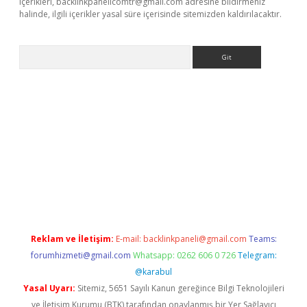
içerikleri,
backlinkpanelicomtr@gmail.com
adresine bildirmeniz
halinde, ilgili içerikler yasal süre içerisinde sitemizden kaldırılacaktır.
Arama
e
Reklam ve İletişim:
E-mail:
backlinkpaneli@gmail.com
Teams:
forumhizmeti@gmail.com
Whatsapp: 0262 606 0 726
Telegram:
@karabul
Yasal Uyarı:
Sitemiz, 5651 Sayılı Kanun gereğince Bilgi Teknolojileri
ve İletişim Kurumu (BTK) tarafından onaylanmış bir Yer Sağlayıcı