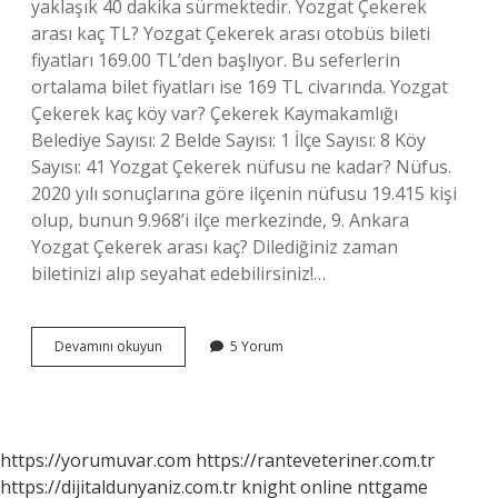
yaklaşık 40 dakika sürmektedir. Yozgat Çekerek
arası kaç TL? Yozgat Çekerek arası otobüs bileti
fiyatları 169.00 TL’den başlıyor. Bu seferlerin
ortalama bilet fiyatları ise 169 TL civarında. Yozgat
Çekerek kaç köy var? Çekerek Kaymakamlığı
Belediye Sayısı: 2 Belde Sayısı: 1 İlçe Sayısı: 8 Köy
Sayısı: 41 Yozgat Çekerek nüfusu ne kadar? Nüfus.
2020 yılı sonuçlarına göre ilçenin nüfusu 19.415 kişi
olup, bunun 9.968’i ilçe merkezinde, 9. Ankara
Yozgat Çekerek arası kaç? Dilediğiniz zaman
biletinizi alıp seyahat edebilirsiniz!…
Yozgatta
Devamını okuyun
5 Yorum
Çekerek
Arası
Kaç
Kilometre
https://yorumuvar.com
https://ranteveteriner.com.tr
https://dijitaldunyaniz.com.tr
knight online
nttgame