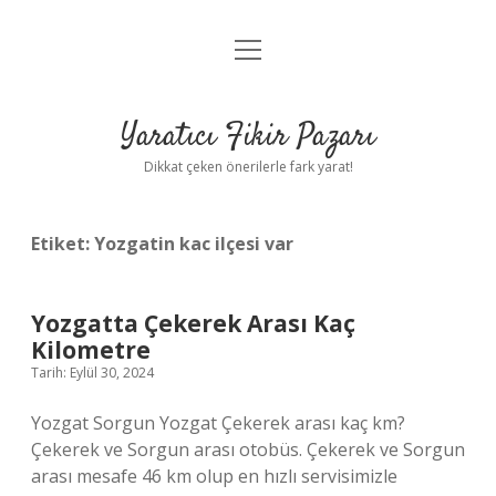
menüyü
Anasayfa
aç
Gizlilik Politikası
Yaratıcı Fikir Pazarı
Yasal Uyarı
Dikkat çeken önerilerle fark yarat!
Hakkımızda
Etiket:
Yozgatin kac ilçesi var
Yozgatta Çekerek Arası Kaç
Kilometre
Tarih: Eylül 30, 2024
Yozgat Sorgun Yozgat Çekerek arası kaç km?
Çekerek ve Sorgun arası otobüs. Çekerek ve Sorgun
arası mesafe 46 km olup en hızlı servisimizle