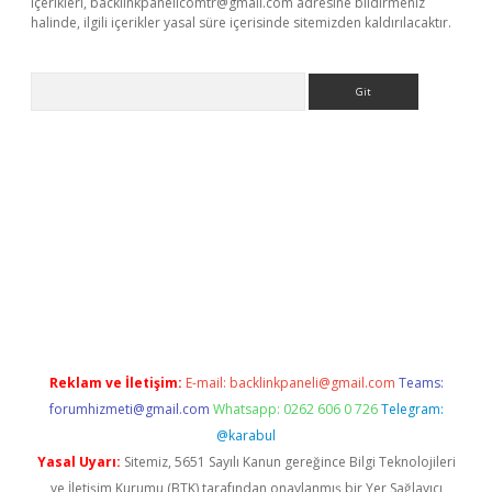
içerikleri,
backlinkpanelicomtr@gmail.com
adresine bildirmeniz
halinde, ilgili içerikler yasal süre içerisinde sitemizden kaldırılacaktır.
Arama
e
Reklam ve İletişim:
E-mail:
backlinkpaneli@gmail.com
Teams:
forumhizmeti@gmail.com
Whatsapp: 0262 606 0 726
Telegram:
@karabul
Yasal Uyarı:
Sitemiz, 5651 Sayılı Kanun gereğince Bilgi Teknolojileri
ve İletişim Kurumu (BTK) tarafından onaylanmış bir Yer Sağlayıcı