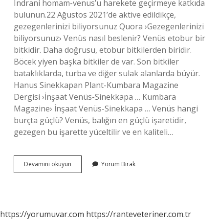
Indrani homam-venus’u harekete geçirmeye katkıda
bulunun.22 Ağustos 2021’de aktive edildikçe,
gezegenlerinizi biliyorsunuz Quora ›Gezegenlerinizi
biliyorsunuz› Venüs nasıl beslenir? Venüs etobur bir
bitkidir. Daha doğrusu, etobur bitkilerden biridir.
Böcek yiyen başka bitkiler de var. Son bitkiler
bataklıklarda, turba ve diğer sulak alanlarda büyür.
Hanus Sinekkapan Plant-Kumbara Magazine
Dergisi ›İnşaat Venüs-Sinekkapa … Kumbara
Magazine› İnşaat Venüs-Sinekkapa … Venüs hangi
burçta güçlü? Venüs, balığın en güçlü işaretidir,
gezegen bu işarette yüceltilir ve en kaliteli…
Venüs
Devamını okuyun
Yorum Bırak
Nasıl
Güçlendirilir
https://yorumuvar.com
https://ranteveteriner.com.tr