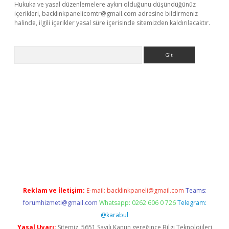
Hukuka ve yasal düzenlemelere aykırı olduğunu düşündüğünüz
içerikleri,
backlinkpanelicomtr@gmail.com
adresine bildirmeniz
halinde, ilgili içerikler yasal süre içerisinde sitemizden kaldırılacaktır.
Arama
e
Reklam ve İletişim:
E-mail:
backlinkpaneli@gmail.com
Teams:
forumhizmeti@gmail.com
Whatsapp: 0262 606 0 726
Telegram:
@karabul
Yasal Uyarı:
Sitemiz, 5651 Sayılı Kanun gereğince Bilgi Teknolojileri