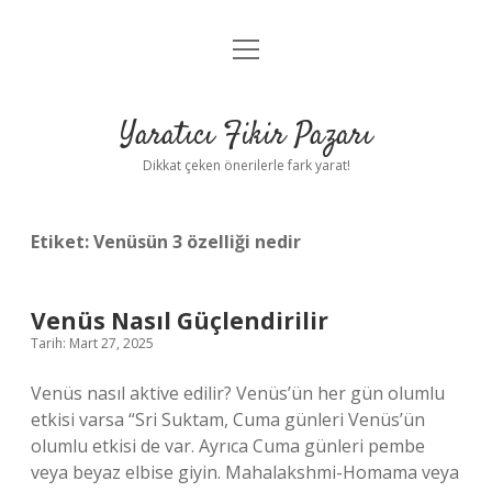
menüyü
Anasayfa
aç
Gizlilik Politikası
Yaratıcı Fikir Pazarı
Yasal Uyarı
Dikkat çeken önerilerle fark yarat!
Hakkımızda
Etiket:
Venüsün 3 özelliği nedir
Venüs Nasıl Güçlendirilir
Tarih: Mart 27, 2025
Venüs nasıl aktive edilir? Venüs’ün her gün olumlu
etkisi varsa “Sri Suktam, Cuma günleri Venüs’ün
olumlu etkisi de var. Ayrıca Cuma günleri pembe
veya beyaz elbise giyin. Mahalakshmi-Homama veya