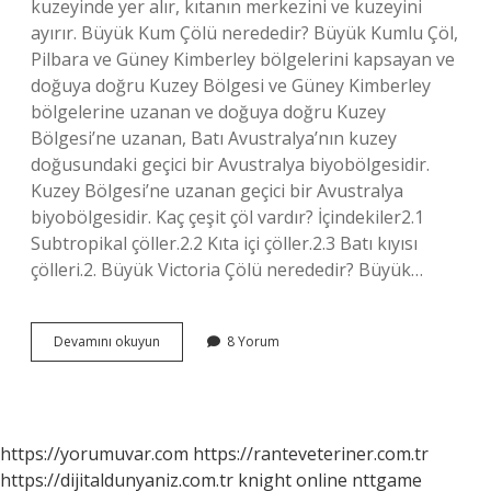
kuzeyinde yer alır, kıtanın merkezini ve kuzeyini
ayırır. Büyük Kum Çölü nerededir? Büyük Kumlu Çöl,
Pilbara ve Güney Kimberley bölgelerini kapsayan ve
doğuya doğru Kuzey Bölgesi ve Güney Kimberley
bölgelerine uzanan ve doğuya doğru Kuzey
Bölgesi’ne uzanan, Batı Avustralya’nın kuzey
doğusundaki geçici bir Avustralya biyobölgesidir.
Kuzey Bölgesi’ne uzanan geçici bir Avustralya
biyobölgesidir. Kaç çeşit çöl vardır? İçindekiler2.1
Subtropikal çöller.2.2 Kıta içi çöller.2.3 Batı kıyısı
çölleri.2. Büyük Victoria Çölü nerededir? Büyük…
En
Devamını okuyun
8 Yorum
Büyük
Çöl
Nedir
https://yorumuvar.com
https://ranteveteriner.com.tr
https://dijitaldunyaniz.com.tr
knight online
nttgame