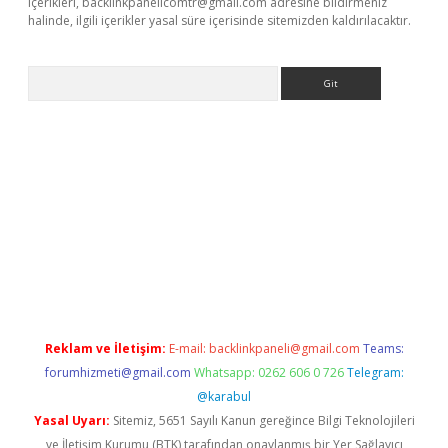
içerikleri,
backlinkpanelicomtr@gmail.com
adresine bildirmeniz
halinde, ilgili içerikler yasal süre içerisinde sitemizden kaldırılacaktır.
Arama
e
Reklam ve İletişim:
E-mail:
backlinkpaneli@gmail.com
Teams:
forumhizmeti@gmail.com
Whatsapp: 0262 606 0 726
Telegram:
@karabul
Yasal Uyarı:
Sitemiz, 5651 Sayılı Kanun gereğince Bilgi Teknolojileri
ve İletişim Kurumu (BTK) tarafından onaylanmış bir Yer Sağlayıcı