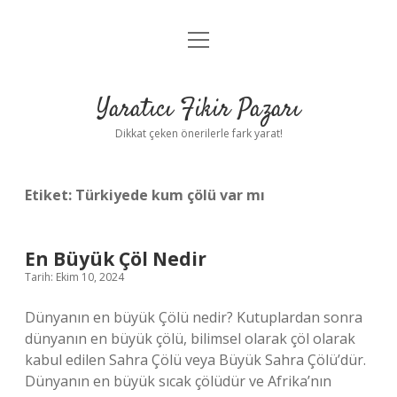
menüyü
Anasayfa
aç
Gizlilik Politikası
Yaratıcı Fikir Pazarı
Yasal Uyarı
Dikkat çeken önerilerle fark yarat!
Hakkımızda
Etiket:
Türkiyede kum çölü var mı
En Büyük Çöl Nedir
Tarih: Ekim 10, 2024
Dünyanın en büyük Çölü nedir? Kutuplardan sonra
dünyanın en büyük çölü, bilimsel olarak çöl olarak
kabul edilen Sahra Çölü veya Büyük Sahra Çölü’dür.
Dünyanın en büyük sıcak çölüdür ve Afrika’nın