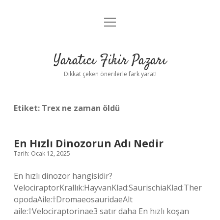
menüyü
Anasayfa
aç
Gizlilik Politikası
Yaratıcı Fikir Pazarı
Yasal Uyarı
Dikkat çeken önerilerle fark yarat!
Hakkımızda
Etiket:
Trex ne zaman öldü
En Hızlı Dinozorun Adı Nedir
Tarih: Ocak 12, 2025
En hızlı dinozor hangisidir?
VelociraptorKrallık:HayvanKlad:SaurischiaKlad:Ther
opodaAile:†DromaeosauridaeAlt
aile:†Velociraptorinae3 satır daha En hızlı koşan