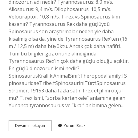
dinozorun adı nedir? Tyrannosaurus: 8,0 m/s.
Allosaurus: 9,4 m/s. Dilophosaurus: 10,5 m/s.
Velociraptor: 10,8 m/s. T-rex vs Spinosaurus kim
kazanır? Tyrannosaurus Rex daha güçlüydü
Spinosaurus son araştırmalar nedeniyle daha
kısalmış olsa da, yine de Tyrannosaurus Rex’ten (16
m / 12,5 m) daha büyüktü. Ancak çok daha hafifti.
Tüm bu bilgiler göz önüne alındığında,
Tyrannosaurus Rex’in çok daha güçlü olduğu açıktır.
En güçlü dinozorun ismi nedir?
SpinosaurusKrallık:AnimalSınıf:TheropodaFamily:†S
pinosauridaeTribe:†SpinosauriniTür:†Spinosaurus
Stromer, 19153 daha fazla satır Trex etçil mi otçul
mu? T. rex ismi, “zorba kertenkele” anlamına gelen
Yunanca tyrannosaurus ve “kral” anlamına gelen…
En
Devamını okuyun
Yorum Bırak
Hızlı
Dinozorun