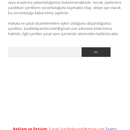
veya araştırma yükümlülüğümüz bulunmamaktadır. Ancak, üyelerimiz
yazdıkları içeriklerin sorumluluğunu taşımakta olup, siteye üye olarak
bu sorumluluğu kabul etmiş sayılırlar.
Hukuka ve yasal düzenlemelere aykırı olduğunu düşündüğünüz
içerikleri,
backlinkpanelicomtr@gmail.com
adresine bildirmeniz
halinde, ilgili içerikler yasal süre içerisinde sitemizden kaldırılacaktır.
Arama
e
Reklam ve İletişim:
E-mail:
backlinkpaneli@gmail.com
Teams: