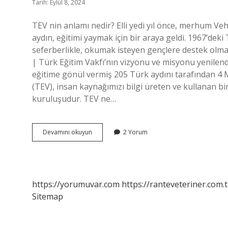
Tarih: Eylül 8, 2024
TEV nin anlamı nedir? Elli yedi yıl önce, merhum Veh
aydın, eğitimi yaymak için bir araya geldi. 1967’deki
seferberlikle, okumak isteyen gençlere destek olma
| Türk Eğitim Vakfı’nın vizyonu ve misyonu yenilen
eğitime gönül vermiş 205 Türk aydını tarafından 4
(TEV), insan kaynağımızı bilgi üreten ve kullanan b
kuruluşudur. TEV ne…
Tev
Devamını okuyun
2 Yorum
Anlamı
Ne
Demek
https://yorumuvar.com
https://ranteveteriner.com.t
Sitemap