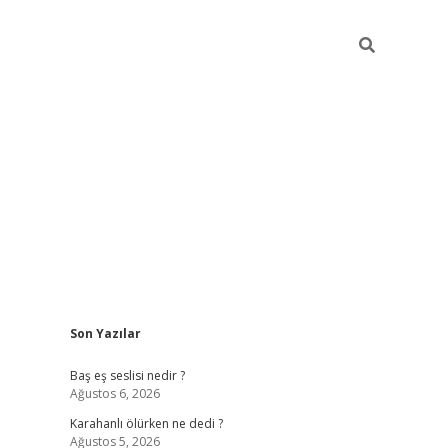
Sidebar
Son Yazılar
vdcasino
Baş eş seslisi nedir ?
Ağustos 6, 2026
Karahanlı ölürken ne dedi ?
Ağustos 5, 2026