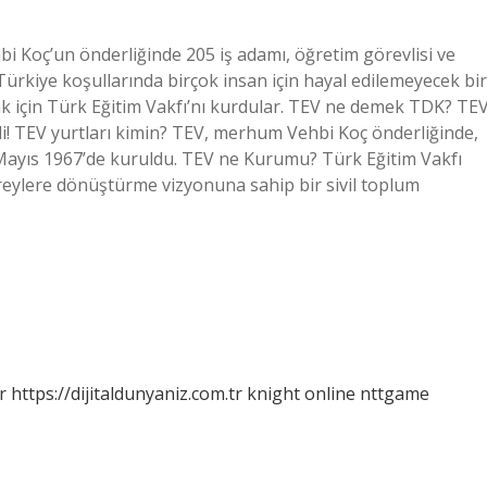
bi Koç’un önderliğinde 205 iş adamı, öğretim görevlisi ve
 Türkiye koşullarında birçok insan için hayal edilemeyecek bir
k için Türk Eğitim Vakfı’nı kurdular. TEV ne demek TDK? TE
di! TEV yurtları kimin? TEV, merhum Vehbi Koç önderliğinde,
 Mayıs 1967’de kuruldu. TEV ne Kurumu? Türk Eğitim Vakfı
ireylere dönüştürme vizyonuna sahip bir sivil toplum
r
https://dijitaldunyaniz.com.tr
knight online
nttgame