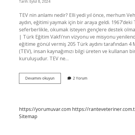
Tarih: Eylül 8, 2024
TEV nin anlamı nedir? Elli yedi yıl önce, merhum Veh
aydın, eğitimi yaymak için bir araya geldi. 1967’deki
seferberlikle, okumak isteyen gençlere destek olma
| Türk Eğitim Vakfı’nın vizyonu ve misyonu yenilen
eğitime gönül vermiş 205 Türk aydını tarafından 4
(TEV), insan kaynağımızı bilgi üreten ve kullanan b
kuruluşudur. TEV ne…
Tev
Devamını okuyun
2 Yorum
Anlamı
Ne
Demek
https://yorumuvar.com
https://ranteveteriner.com.t
Sitemap