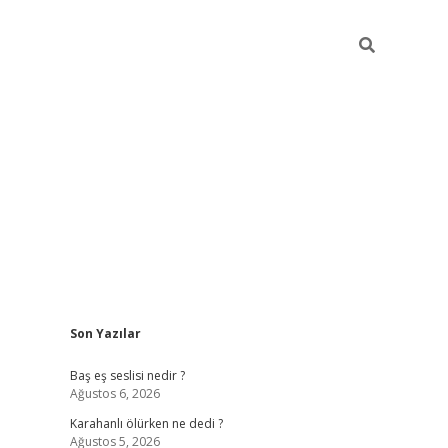
Sidebar
Son Yazılar
vdcasino
Baş eş seslisi nedir ?
Ağustos 6, 2026
Karahanlı ölürken ne dedi ?
Ağustos 5, 2026