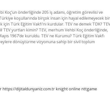
bi Koç’un önderliğinde 205 iş adamı, öğretim görevlisi ve
 Türkiye koşullarında birçok insan için hayal edilemeyecek bir
k için Türk Eğitim Vakfı’nı kurdular. TEV ne demek TDK? TE
di! TEV yurtları kimin? TEV, merhum Vehbi Koç önderliğinde,
 Mayıs 1967’de kuruldu. TEV ne Kurumu? Türk Eğitim Vakfı
ireylere dönüştürme vizyonuna sahip bir sivil toplum
r
https://dijitaldunyaniz.com.tr
knight online
nttgame