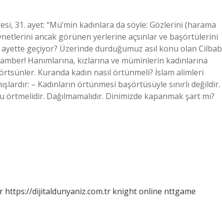
i, 31. ayet: “Mü’min kadınlara da söyle: Gözlerini (harama
ynetlerini ancak görünen yerlerine açsınlar ve başörtülerini
i ayette geçiyor? Üzerinde durduğumuz asıl konu olan Cilbab
gamber! Hanımlarına, kızlarına ve müminlerin kadınlarına
e örtsünler. Kuranda kadın nasıl örtünmeli? İslam alimleri
lardır: – Kadınların örtünmesi başörtüsüyle sınırlı değildir.
u örtmelidir. Dağılmamalıdır. Dinimizde kapanmak şart mı?
r
https://dijitaldunyaniz.com.tr
knight online
nttgame