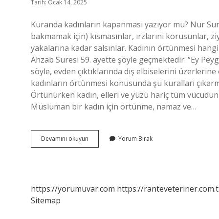
Tarih: Ocak 14, 2025
Kuranda kadınların kapanması yazıyor mu? Nur Sures
bakmamak için) kısmasınlar, ırzlarını korusunlar, zi
yakalarına kadar salsınlar. Kadının örtünmesi hang
Ahzab Suresi 59. ayette şöyle geçmektedir: “Ey Pey
söyle, evden çıktıklarında dış elbiselerini üzerlerin
kadınların örtünmesi konusunda şu kuralları çıkarmış
Örtünürken kadın, elleri ve yüzü hariç tüm vücudun
Müslüman bir kadın için örtünme, namaz ve…
Kuranda
Devamını okuyun
Yorum Bırak
Kadının
Kapanmasi
Yazıyor
Mu
https://yorumuvar.com
https://ranteveteriner.com.t
Sitemap