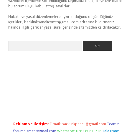
yazdıkları içeriklerin sorumluluğunu taşımakta olup, siteye üye olarak
bu sorumluluğu kabul etmiş sayılırlar.
Hukuka ve yasal düzenlemelere aykırı olduğunu düşündüğünüz
içerikleri,
backlinkpanelicomtr@gmail.com
adresine bildirmeniz
halinde, ilgili içerikler yasal süre içerisinde sitemizden kaldırılacaktır.
Arama
e
Reklam ve İletişim:
E-mail:
backlinkpaneli@gmail.com
Teams:
forumhizmeti@gmail.com
Whatsapp: 0262 606 0 726
Telegram: