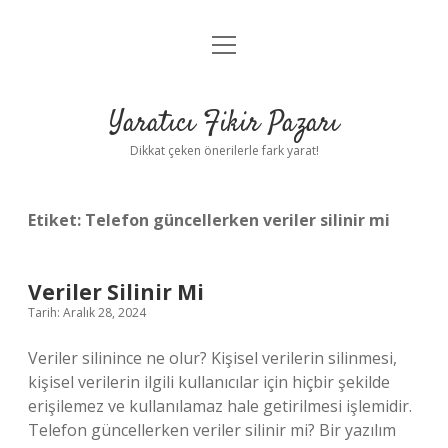
menüyü
Anasayfa
aç
Gizlilik Politikası
Yaratıcı Fikir Pazarı
Yasal Uyarı
Dikkat çeken önerilerle fark yarat!
Hakkımızda
Etiket:
Telefon güncellerken veriler silinir mi
Veriler Silinir Mi
Tarih: Aralık 28, 2024
Veriler silinince ne olur? Kişisel verilerin silinmesi,
kişisel verilerin ilgili kullanıcılar için hiçbir şekilde
erişilemez ve kullanılamaz hale getirilmesi işlemidir.
Telefon güncellerken veriler silinir mi? Bir yazılım