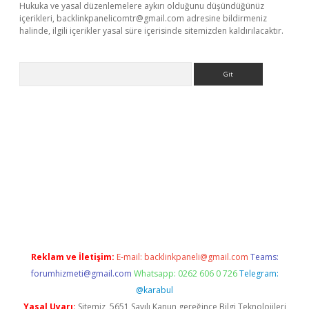
Hukuka ve yasal düzenlemelere aykırı olduğunu düşündüğünüz
içerikleri,
backlinkpanelicomtr@gmail.com
adresine bildirmeniz
halinde, ilgili içerikler yasal süre içerisinde sitemizden kaldırılacaktır.
Arama
online
Reklam ve İletişim:
E-mail:
backlinkpaneli@gmail.com
Teams:
forumhizmeti@gmail.com
Whatsapp: 0262 606 0 726
Telegram:
@karabul
Yasal Uyarı:
Sitemiz, 5651 Sayılı Kanun gereğince Bilgi Teknolojileri