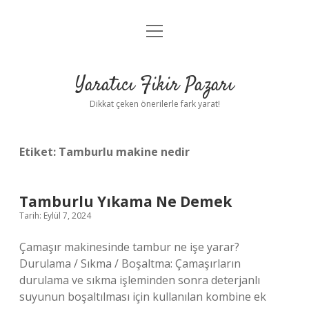
menüyü
Anasayfa
aç
Gizlilik Politikası
Yaratıcı Fikir Pazarı
Yasal Uyarı
Dikkat çeken önerilerle fark yarat!
Hakkımızda
Etiket:
Tamburlu makine nedir
Tamburlu Yıkama Ne Demek
Tarih: Eylül 7, 2024
Çamaşır makinesinde tambur ne işe yarar?
Durulama / Sıkma / Boşaltma: Çamaşırların
durulama ve sıkma işleminden sonra deterjanlı
suyunun boşaltılması için kullanılan kombine ek