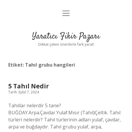
menüyü
Anasayfa
aç
Gizlilik Politikası
Yaratıcı Fikir Pazarı
Yasal Uyarı
Dikkat çeken önerilerle fark yarat!
Hakkımızda
Etiket:
Tahıl grubu hangileri
5 Tahıl Nedir
Tarih: Eylül 7, 2024
Tahıllar nelerdir 5 tane?
BUĞDAY.Arpa.Çavdar.Yulaf.Mısır (Tahıl)Çeltik. Tahıl
türleri nelerdir? Tahıl türlerinin adları yulaf, çavdar,
arpa ve buğdaydır. Tahıl grubu yulaf, arpa,