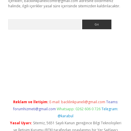
içerikleri,
backlinkpanelicomtr@gmail.com
adresine bildirmeniz
halinde, ilgili içerikler yasal süre içerisinde sitemizden kaldırılacaktır.
Arama
e
Reklam ve İletişim:
E-mail:
backlinkpaneli@gmail.com
Teams:
forumhizmeti@gmail.com
Whatsapp: 0262 606 0 726
Telegram:
@karabul
Yasal Uyarı:
Sitemiz, 5651 Sayılı Kanun gereğince Bilgi Teknolojileri
ve İletişim Kurumu (BTK) tarafından onaylanmış bir Yer Sağlayıcı