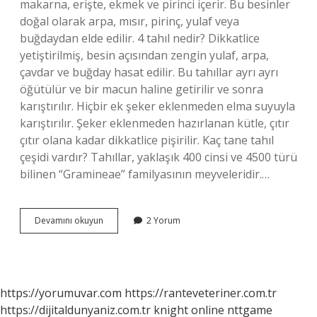
makarna, erişte, ekmek ve pirinci içerir. Bu besinler
doğal olarak arpa, mısır, pirinç, yulaf veya
buğdaydan elde edilir. 4 tahıl nedir? Dikkatlice
yetiştirilmiş, besin açısından zengin yulaf, arpa,
çavdar ve buğday hasat edilir. Bu tahıllar ayrı ayrı
öğütülür ve bir macun haline getirilir ve sonra
karıştırılır. Hiçbir ek şeker eklenmeden elma suyuyla
karıştırılır. Şeker eklenmeden hazırlanan kütle, çıtır
çıtır olana kadar dikkatlice pişirilir. Kaç tane tahıl
çeşidi vardır? Tahıllar, yaklaşık 400 cinsi ve 4500 türü
bilinen “Gramineae” familyasının meyveleridir.…
5
Devamını okuyun
2 Yorum
Tahıl
Nedir
https://yorumuvar.com
https://ranteveteriner.com.tr
https://dijitaldunyaniz.com.tr
knight online
nttgame