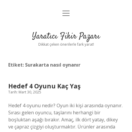
menüyü
Anasayfa
aç
Gizlilik Politikası
Yaratıcı Fikir Pazarı
Yasal Uyarı
Dikkat çeken önerilerle fark yarat!
Hakkımızda
Etiket:
Surakarta nasıl oynanır
Hedef 4 Oyunu Kaç Yaş
Tarih: Mart 30, 2025
Hedef 4 oyunu nedir? Oyun iki kişi arasında oynanır.
Sırası gelen oyuncu, taşlarını herhangi bir
boşluktan aşağı bırakır. Amaç, ilk dört yatay, dikey
ve çapraz çizgiyi oluşturmaktır. Ürünler arasında