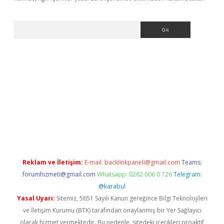
Arama
ine
Reklam ve İletişim:
E-mail:
backlinkpaneli@gmail.com
Teams:
forumhizmeti@gmail.com
Whatsapp: 0262 606 0 726
Telegram:
@karabul
Yasal Uyarı:
Sitemiz, 5651 Sayılı Kanun gereğince Bilgi Teknolojileri
ve İletişim Kurumu (BTK) tarafından onaylanmış bir Yer Sağlayıcı
olarak hizmet vermektedir. Bu nedenle, sitedeki içerikleri proaktif