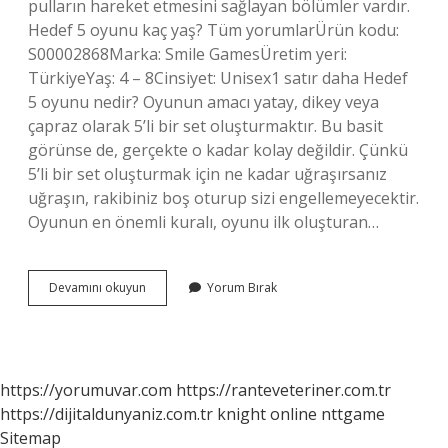
pulların hareket etmesini sağlayan bölümler vardır.
Hedef 5 oyunu kaç yaş? Tüm yorumlarÜrün kodu:
S00002868Marka: Smile GamesÜretim yeri:
TürkiyeYaş: 4 – 8Cinsiyet: Unisex1 satır daha Hedef
5 oyunu nedir? Oyunun amacı yatay, dikey veya
çapraz olarak 5’li bir set oluşturmaktır. Bu basit
görünse de, gerçekte o kadar kolay değildir. Çünkü
5’li bir set oluşturmak için ne kadar uğraşırsanız
uğraşın, rakibiniz boş oturup sizi engellemeyecektir.
Oyunun en önemli kuralı, oyunu ilk oluşturan…
Hedef
Devamını okuyun
Yorum Bırak
4
Oyunu
Kaç
Yaş
https://yorumuvar.com
https://ranteveteriner.com.tr
https://dijitaldunyaniz.com.tr
knight online
nttgame
Sitemap