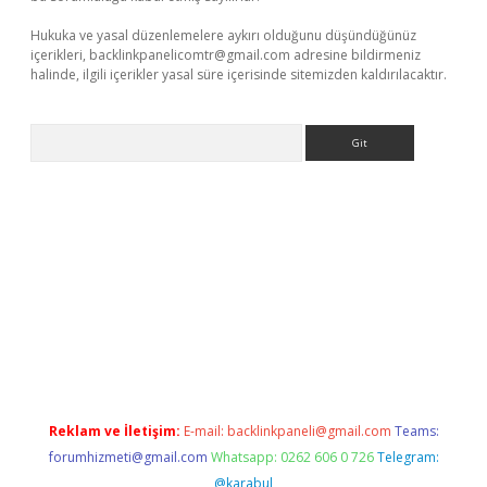
Hukuka ve yasal düzenlemelere aykırı olduğunu düşündüğünüz
içerikleri,
backlinkpanelicomtr@gmail.com
adresine bildirmeniz
halinde, ilgili içerikler yasal süre içerisinde sitemizden kaldırılacaktır.
Arama
ine
Reklam ve İletişim:
E-mail:
backlinkpaneli@gmail.com
Teams:
forumhizmeti@gmail.com
Whatsapp: 0262 606 0 726
Telegram:
@karabul