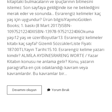
kitaptaki bulmacaların ve ipuçlarının bitmesini
istemez. Son sayfaya geldiğinde ise ne beklediğini
merak eder ve sonunda… Esrarengiz kelimeler kaç
yaş için uygundur? Ürün bilgisiYayımcı‎Golden
Books; 1. baskı (8 Mart 2017)ISBN-
10‎975212240XISBN-13‎978-9752122406Okuma
yaşı‎12 yaş ve üzeriBoyutlar‎13. Esrarengiz kelimeler
kitabı kaç sayfa? Gizemli SözcüklerListe Fiyatı:
187.00TLYayın Tarihi:15.10. Esrarengiz kelime yazarı
kimdir? ALMİLA AYDİNESRARENG WORTE / Yazar
Kitabın konusu ne anlama gelir? Konu, yazarın
paragrafta en çok odaklandığı kavram veya
kavramlardır. Bu kavramlar bir…
Esrarengiz
Devamını okuyun
Yorum Bırak
Kelimeler
Ne
Anlatıyor