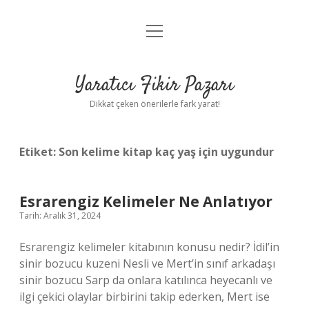
menüyü
Anasayfa
aç
Gizlilik Politikası
Yaratıcı Fikir Pazarı
Yasal Uyarı
Dikkat çeken önerilerle fark yarat!
Hakkımızda
Etiket:
Son kelime kitap kaç yaş için uygundur
Esrarengiz Kelimeler Ne Anlatıyor
Tarih: Aralık 31, 2024
Esrarengiz kelimeler kitabının konusu nedir? İdil’in
sinir bozucu kuzeni Nesli ve Mert’in sınıf arkadaşı
sinir bozucu Sarp da onlara katılınca heyecanlı ve
ilgi çekici olaylar birbirini takip ederken, Mert ise