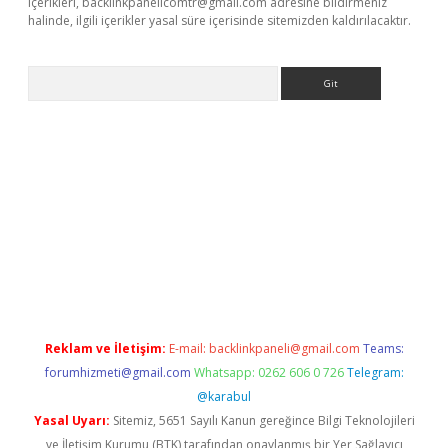
içerikleri,
backlinkpanelicomtr@gmail.com
adresine bildirmeniz
halinde, ilgili içerikler yasal süre içerisinde sitemizden kaldırılacaktır.
Arama
line
Reklam ve İletişim:
E-mail:
backlinkpaneli@gmail.com
Teams:
forumhizmeti@gmail.com
Whatsapp: 0262 606 0 726
Telegram:
@karabul
Yasal Uyarı:
Sitemiz, 5651 Sayılı Kanun gereğince Bilgi Teknolojileri
ve İletişim Kurumu (BTK) tarafından onaylanmış bir Yer Sağlayıcı