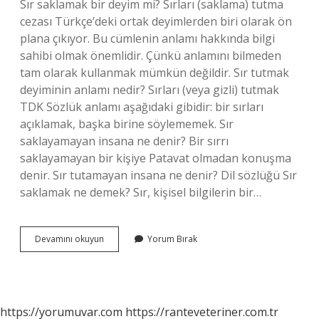
Sır saklamak bir deyim mi? Sırları (saklama) tutma
cezası Türkçe’deki ortak deyimlerden biri olarak ön
plana çıkıyor. Bu cümlenin anlamı hakkında bilgi
sahibi olmak önemlidir. Çünkü anlamını bilmeden
tam olarak kullanmak mümkün değildir. Sır tutmak
deyiminin anlamı nedir? Sırları (veya gizli) tutmak
TDK Sözlük anlamı aşağıdaki gibidir: bir sırları
açıklamak, başka birine söylememek. Sır
saklayamayan insana ne denir? Bir sırrı
saklayamayan bir kişiye Patavat olmadan konuşma
denir. Sır tutamayan insana ne denir? Dil sözlüğü Sır
saklamak ne demek? Sır, kişisel bilgilerin bir…
Hiç
Devamını okuyun
Yorum Bırak
Sır
Saklayamayan
Insanlar
Için
Hangi
https://yorumuvar.com
https://ranteveteriner.com.tr
Deyim