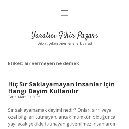
menüyü
Anasayfa
aç
Gizlilik Politikası
Yaratıcı Fikir Pazarı
Yasal Uyarı
Dikkat çeken önerilerle fark yarat!
Hakkımızda
Etiket:
Sır vermeyen ne demek
Hiç Sır Saklayamayan Insanlar Için
Hangi Deyim Kullanılır
Tarih: Mart 30, 2025
Sır saklayamamak deyimi nedir? Onlar, sırrı veya
özel bilgileri tutmayan, ancak mümkün olduğunca
yayılacak şekilde tutmayan güvenilmez insanlardır.