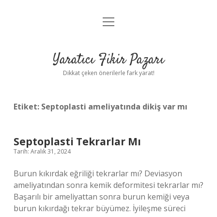
menüyü
Anasayfa
aç
Gizlilik Politikası
Yaratıcı Fikir Pazarı
Yasal Uyarı
Dikkat çeken önerilerle fark yarat!
Hakkımızda
Etiket:
Septoplasti ameliyatında dikiş var mı
Septoplasti Tekrarlar Mı
Tarih: Aralık 31, 2024
Burun kıkırdak eğriliği tekrarlar mı? Deviasyon
ameliyatından sonra kemik deformitesi tekrarlar mı?
Başarılı bir ameliyattan sonra burun kemiği veya
burun kıkırdağı tekrar büyümez. İyileşme süreci