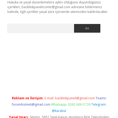
Hukuka ve yasal düzenlemelere aykırı olduğunu düşündüğünüz
içerikleri,
backlinkpanelicomtr@gmail.com
adresine bildirmeniz
halinde, ilgili içerikler yasal süre içerisinde sitemizden kaldırılacaktır.
Arama
e
Reklam ve İletişim:
E-mail:
backlinkpaneli@gmail.com
Teams:
forumhizmeti@gmail.com
Whatsapp: 0262 606 0 726
Telegram:
@karabul
Yasal Uyarı:
Sitemiz, 5651 Sayılı Kanun gereğince Bilgi Teknolojileri