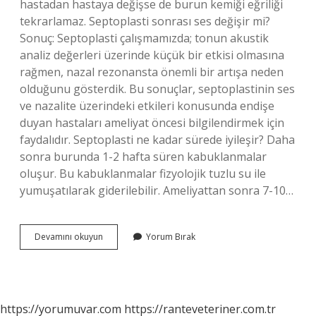
hastadan hastaya değişse de burun kemiği eğriliği
tekrarlamaz. Septoplasti sonrası ses değişir mi?
Sonuç: Septoplasti çalışmamızda; tonun akustik
analiz değerleri üzerinde küçük bir etkisi olmasına
rağmen, nazal rezonansta önemli bir artışa neden
olduğunu gösterdik. Bu sonuçlar, septoplastinin ses
ve nazalite üzerindeki etkileri konusunda endişe
duyan hastaları ameliyat öncesi bilgilendirmek için
faydalıdır. Septoplasti ne kadar sürede iyileşir? Daha
sonra burunda 1-2 hafta süren kabuklanmalar
oluşur. Bu kabuklanmalar fizyolojik tuzlu su ile
yumuşatılarak giderilebilir. Ameliyattan sonra 7-10…
Septoplasti
Devamını okuyun
Yorum Bırak
Tekrarlar
Mı
https://yorumuvar.com
https://ranteveteriner.com.tr