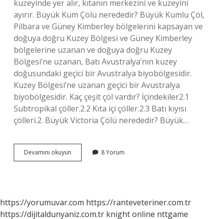
kuzeyinde yer alır, kıtanın merkezini ve kuzeyini
ayırır. Büyük Kum Çölü nerededir? Büyük Kumlu Çöl,
Pilbara ve Güney Kimberley bölgelerini kapsayan ve
doğuya doğru Kuzey Bölgesi ve Güney Kimberley
bölgelerine uzanan ve doğuya doğru Kuzey
Bölgesi’ne uzanan, Batı Avustralya’nın kuzey
doğusundaki geçici bir Avustralya biyobölgesidir.
Kuzey Bölgesi’ne uzanan geçici bir Avustralya
biyobölgesidir. Kaç çeşit çöl vardır? İçindekiler2.1
Subtropikal çöller.2.2 Kıta içi çöller.2.3 Batı kıyısı
çölleri.2. Büyük Victoria Çölü nerededir? Büyük…
En
Devamını okuyun
8 Yorum
Büyük
Çöl
Nedir
https://yorumuvar.com
https://ranteveteriner.com.tr
https://dijitaldunyaniz.com.tr
knight online
nttgame