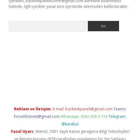
içerikleri,
backlinkpanelicomtr@gmail.com
adresine bildirmeniz
halinde, ilgili içerikler yasal süre içerisinde sitemizden kaldırılacaktır.
Arama
e
Reklam ve İletişim:
E-mail:
backlinkpaneli@gmail.com
Teams:
forumhizmeti@gmail.com
Whatsapp: 0262 606 0 726
Telegram:
@karabul
Yasal Uyarı:
Sitemiz, 5651 Sayılı Kanun gereğince Bilgi Teknolojileri
ve İletişim Kurumu (BTK) tarafından onaylanmış bir Yer Sağlayıcı