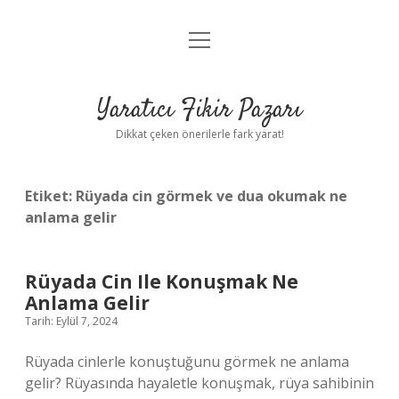
menüyü
Anasayfa
aç
Gizlilik Politikası
Yaratıcı Fikir Pazarı
Yasal Uyarı
Dikkat çeken önerilerle fark yarat!
Hakkımızda
Etiket:
Rüyada cin görmek ve dua okumak ne
anlama gelir
Rüyada Cin Ile Konuşmak Ne
Anlama Gelir
Tarih: Eylül 7, 2024
Rüyada cinlerle konuştuğunu görmek ne anlama
gelir? Rüyasında hayaletle konuşmak, rüya sahibinin