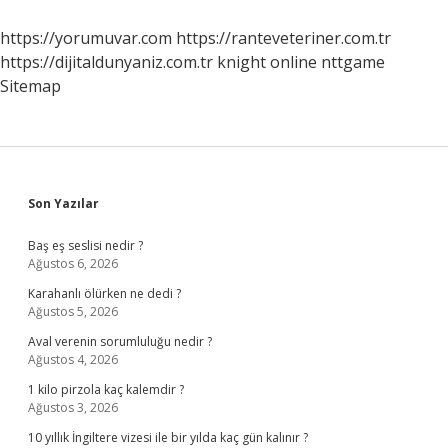
Ne
Anlama
https://yorumuvar.com
https://ranteveteriner.com.tr
Gelir
https://dijitaldunyaniz.com.tr
knight online
nttgame
Sitemap
Sidebar
Son Yazılar
Baş eş seslisi nedir ?
Ağustos 6, 2026
Karahanlı ölürken ne dedi ?
Ağustos 5, 2026
Aval verenin sorumluluğu nedir ?
Ağustos 4, 2026
1 kilo pirzola kaç kalemdir ?
Ağustos 3, 2026
10 yıllık İngiltere vizesi ile bir yılda kaç gün kalınır ?