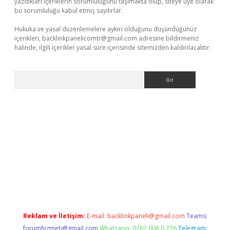
yazdıkları içeriklerin sorumluluğunu taşımakta olup, siteye üye olarak
bu sorumluluğu kabul etmiş sayılırlar.
Hukuka ve yasal düzenlemelere aykırı olduğunu düşündüğünüz
içerikleri,
backlinkpanelicomtr@gmail.com
adresine bildirmeniz
halinde, ilgili içerikler yasal süre içerisinde sitemizden kaldırılacaktır.
Arama
e
Reklam ve İletişim:
E-mail:
backlinkpaneli@gmail.com
Teams:
forumhizmeti@gmail.com
Whatsapp: 0262 606 0 726
Telegram: