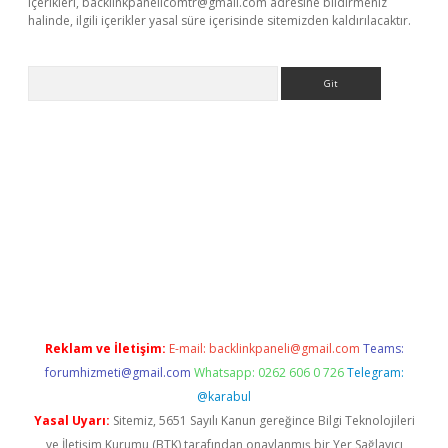
içerikleri,
backlinkpanelicomtr@gmail.com
adresine bildirmeniz
halinde, ilgili içerikler yasal süre içerisinde sitemizden kaldırılacaktır.
Arama
e
Reklam ve İletişim:
E-mail:
backlinkpaneli@gmail.com
Teams:
forumhizmeti@gmail.com
Whatsapp: 0262 606 0 726
Telegram:
@karabul
Yasal Uyarı:
Sitemiz, 5651 Sayılı Kanun gereğince Bilgi Teknolojileri
ve İletişim Kurumu (BTK) tarafından onaylanmış bir Yer Sağlayıcı