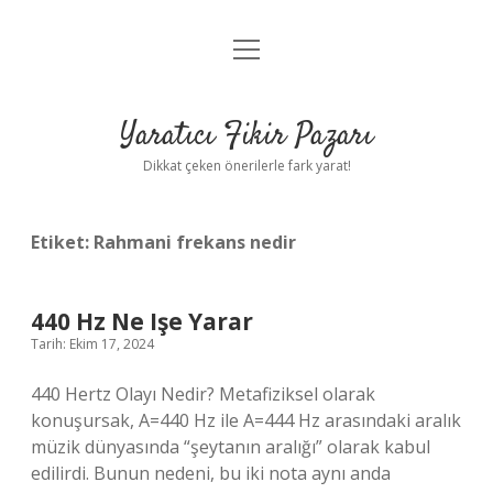
menüyü
Anasayfa
aç
Gizlilik Politikası
Yaratıcı Fikir Pazarı
Yasal Uyarı
Dikkat çeken önerilerle fark yarat!
Hakkımızda
Etiket:
Rahmani frekans nedir
440 Hz Ne Işe Yarar
Tarih: Ekim 17, 2024
440 Hertz Olayı Nedir? Metafiziksel olarak
konuşursak, A=440 Hz ile A=444 Hz arasındaki aralık
müzik dünyasında “şeytanın aralığı” olarak kabul
edilirdi. Bunun nedeni, bu iki nota aynı anda