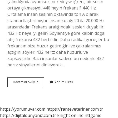
çalındığında uyumsuz, neredeyse iğrenç bir sesin
ortaya çıkmasıydı. 440 neyin frekansı? 440 Hz.
Ortalama insan sesinin oktavında ton A olarak
standartlaştırılmıştır. İnsan kulağı 20 ila 20.000 Hz
arasındadır. Frekans aralığındaki sesleri duyabilir.
432 Hz neye iyi gelir? Söylentiye göre kalbin doğal
atış frekansı 432 hertz’dir. Daha radikal görüşler bu
frekansın bize huzur getirdiğini ve çakralarımızı
açtığını söyler. 432 hertz daha huzurlu ve
kapsayıcıdır. Bazı insanlar sadece bu nedenle 432
hertz sinyallerini dinleyerek…
440
Devamını okuyun
Yorum Bırak
Hz
Ne
Işe
Yarar
https://yorumuvar.com
https://ranteveteriner.com.tr
https://dijitaldunyaniz.com.tr
knight online
nttgame