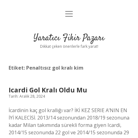
menüyü
Anasayfa
aç
Gizlilik Politikası
Yaratıcı Fikir Pazarı
Yasal Uyarı
Dikkat çeken önerilerle fark yarat!
Hakkımızda
Etiket:
Penaltısız gol kralı kim
Icardi Gol Kralı Oldu Mu
Tarih: Aralık 28, 2024
İcardinin kaç gol krallığı var? İKİ KEZ SERIE A’NIN EN
İYİ KALECİSİ. 2013/14 sezonundan 2018/19 sezonuna
kadar Milan takımında sürekli forma giyen Icardi,
2014/15 sezonunda 22 gol ve 2014/15 sezonunda 29