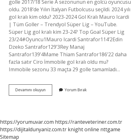
golle 2017/18 Serie A sezonunun en golcü oyuncusu
oldu. 2018’de Yılın İtalyan Futbolcusu seçildi. 2024 yılı
gol kralı kim oldu? 2023-2024 Gol Kralı Mauro Icardi
| Tüm Goller – Trendyol Süper Lig – YouTube.
Süper Lig gol kralı kim 23-24? Top Goal Süper Lig
23/24#Oyuncu1Mauro Icardi Santrafor114’2Edin
Dzeko Santrafor129’3Rey Manaj
Santrafor139’4Mame Thiam Santrafor186’22 daha
fazla satır Ciro İmmobile gol kralı oldu mu?
Immobile sezonu 33 maçta 29 golle tamamladı…
Icardi
Devamını okuyun
Yorum Bırak
Gol
Kralı
Oldu
Mu
https://yorumuvar.com
https://ranteveteriner.com.tr
https://dijitaldunyaniz.com.tr
knight online
nttgame
Sitemap