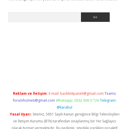
Arama
ne
Reklam ve İletişim:
E-mail:
backlinkpaneli@gmail.com
Teams:
forumhizmeti@gmail.com
Whatsapp: 0262 606 0 726
Telegram:
@karabul
Yasal Uyarı:
Sitemiz, 5651 Sayılı Kanun gereğince Bilgi Teknolojileri
ve İletişim Kurumu (BTK) tarafından onaylanmış bir Yer Sağlayıcı
olarak hizmet vermektedir. Bu nedenle, sitedeki içerikleri proaktif